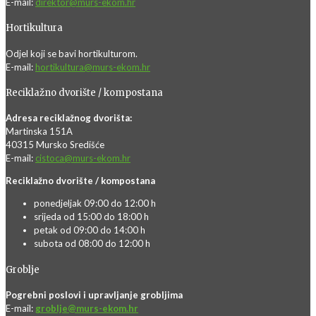
E-mail:
direktor@murs-ekom.hr
Hortikultura
Odjel koji se bavi hortikulturom.
E-mail:
hortikultura@murs-ekom.hr
Reciklažno dvorište / kompostana
Adresa reciklažnog dvorišta:
Martinska 151A
40315 Mursko Središće
E-mail:
cistoca@murs-ekom.hr
Reciklažno dvorište / kompostana
ponedjeljak 09:00 do 12:00 h
srijeda od 15:00 do 18:00 h
petak od 09:00 do 14:00 h
subota od 08:00 do 12:00 h
Groblje
Pogrebni poslovi i upravljanje grobljima
E-mail:
groblje@murs-ekom.hr