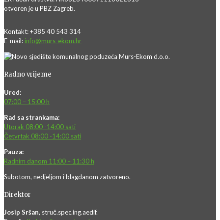
otvoren je u PBZ Zagreb.
Kontakt: +385 40 543 314
E-mail:
info@murs-ekom.hr
Radno vrijeme
Ured:
07:00 – 15:00 h
Rad sa strankama:
Utorak 08:00 -14:00 sati
Četvrtak 08:00 -14:00 sati
Pauza:
Radnim danom 11:00 – 11:30 h
Subotom, nedjeljom i blagdanom zatvoreno.
Direktor
Josip Sršan,
struč.spec.ing.aedif.