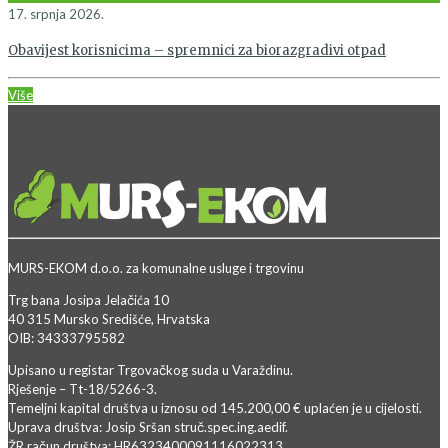
17. srpnja 2026.
Obavijest korisnicima – spremnici za biorazgradivi otpad
Više
MURS-EKOM d.o.o. za komunalne usluge i trgovinu
Trg bana Josipa Jelačića 10
40 315 Mursko Središće, Hrvatska
OIB: 34333795582
Upisano u registar Trgovačkog suda u Varaždinu.
Rješenje – Tt-18/5266-3.
Temeljni kapital društva u iznosu od 145.200,00 € uplaćen je u cijelosti.
Uprava društva: Josip Sršan struč.spec.ing.aedif.
ŽR račun društva: HR6323400091116022313