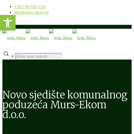
+385 40 543 314
info@murs-ekom.hr
Open toolbar
✕
Novo sjedište komunalnog
poduzeća Murs-Ekom
d.o.o.