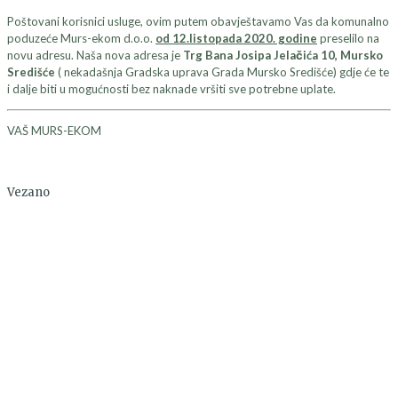
Poštovani korisnici usluge, ovim putem obavještavamo Vas da komunalno
poduzeće Murs-ekom d.o.o.
od 12.listopada 2020. godine
preselilo na
novu adresu. Naša nova adresa je
Trg Bana Josipa Jelačića 10, Mursko
Središće
( nekadašnja Gradska uprava Grada Mursko Središće) gdje će te
i dalje biti u mogućnosti bez naknade vršiti sve potrebne uplate.
VAŠ MURS-EKOM
Vezano