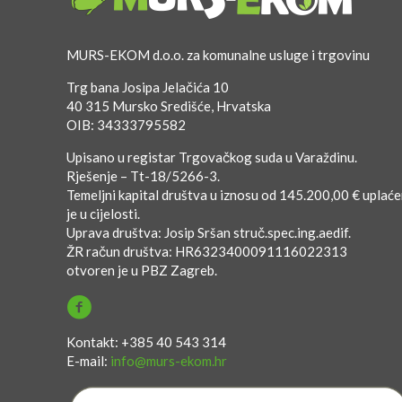
MURS-EKOM d.o.o. za komunalne usluge i trgovinu
Trg bana Josipa Jelačića 10
40 315 Mursko Središće, Hrvatska
OIB: 34333795582
Upisano u registar Trgovačkog suda u Varaždinu.
Rješenje – Tt-18/5266-3.
Temeljni kapital društva u iznosu od 145.200,00 € uplać
je u cijelosti.
Uprava društva: Josip Sršan struč.spec.ing.aedif.
ŽR račun društva: HR6323400091116022313
otvoren je u PBZ Zagreb.
Kontakt: +385 40 543 314
E-mail:
info@murs-ekom.hr