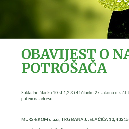
OBAVIJEST O 
POTROŠAČA
Sukladno članku 10 st 1,2,3 i 4 i članku 27 zakona o za
putem na adresu:
MURS-EKOM d.o.o., TRG BANA J. JELAČIĆA 10,
40315