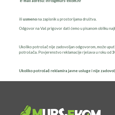
e-mail adresu: info@murs-ekom.hr
ili
usmeno
na zapisnik u prostorijama društva.
Odgovor na Vaš prigovor dati ćemo u pisanom obliku najk
Ukoliko potrošač nije zadovoljan odgovorom, može uputit
potrošača. Povjerenstvo reklamacije rješava u roku od
3
Ukoliko potrošač reklamira javne usluge i nije zadovo