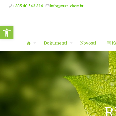
+385 40 543 314
info@murs-ekom.hr
Open toolbar
Dokumenti
Novosti
Ka
R