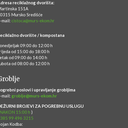
dresa reciklažnog dvorišta:
artinska 151A
0315 Mursko Središće
-mail:
cistoca@murs-ekom.hr
eciklažno dvorište / kompostana
onedjeljak 09:00 do 12:00 h
rijeda od 15:00 do 18:00 h
etak od 09:00 do 14:00 h
ubota od 08:00 do 12:00 h
Groblje
ogrebni poslovi i upravljanje grobljima
-mail:
groblje@murs-ekom.hr
DEŽURNI BROJEVI ZA POGREBNU USLUGU
NAKON 15:00 h
)
385 99 496 3215
ojan Kodba: