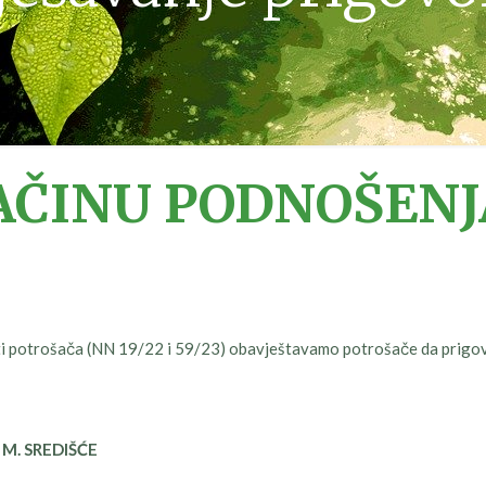
NAČINU PODNOŠEN
štiti potrošača (NN 19/22 i 59/23) obavještavamo potrošače da prigov
 M. SREDIŠĆE