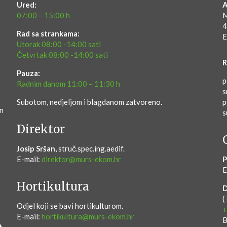
Ured:
A
07:00 – 15:00 h
M
4
Rad sa strankama:
E
Utorak 08:00 -14:00 sati
Četvrtak 08:00 -14:00 sati
R
Pauza:
p
Radnim danom 11:00 – 11:30 h
s
Subotom, nedjeljom i blagdanom zatvoreno.
p
en
s
Direktor
Josip Sršan,
struč.spec.ing.aedif.
E-mail:
direktor@murs-ekom.hr
P
E
Hortikultura
(
Odjel koji se bavi hortikulturom.
+
E-mail:
hortikultura@murs-ekom.hr
B