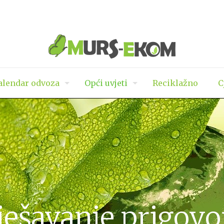
lendar odvoza
Opći uvjeti
Reciklažno
C
ješavanje prigovo