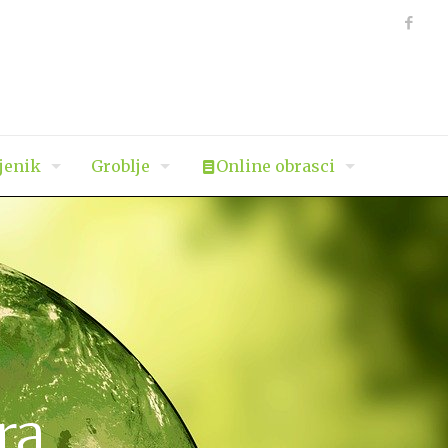
jenik
Groblje
Online obrasci
ra