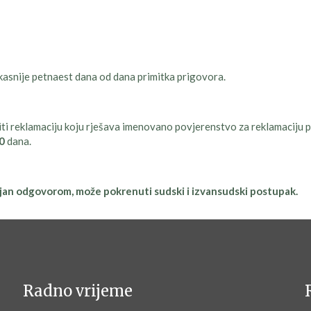
asnije petnaest dana od dana primitka prigovora.
i reklamaciju koju rješava imenovano povjerenstvo za reklamaciju pot
0
dana.
ljan odgovorom, može pokrenuti sudski i izvansudski postupak.
Radno vrijeme