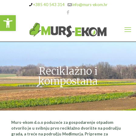
+385 40 543 314
info@murs-ekom.hr
Open toolbar
Reciklažno i
kompostana
Murs-ekom d.o.o poduzeće za gospodarenje otpadom
otvorilo je u svibnju prvo reciklažno dvorište na području
grada, a treće na području Međimurja. Pripreme za