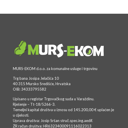
MURS-EKOM d.o.o. za komunalne usluge i trgovinu
Trg bana Josipa Jelačića 10
40 315 Mursko Središće, Hrvatska
OIB: 34333795582
Upisano u registar Trgovačkog suda u Varaždinu.
Rješenje – Tt-18/5266-3.
Temeljni kapital društva u iznosu od 145.200,00 € uplaćen je
u cijelosti.
Uprava društva: Josip Sršan struč.spec.ing.aedif.
ŽR račun društva: HR6323400091116022313