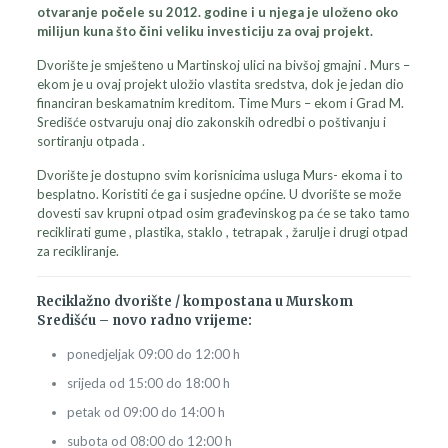
otvaranje počele su 2012. godine i u njega je uloženo oko
milijun kuna što čini veliku investiciju za ovaj projekt.
Dvorište je smješteno u Martinskoj ulici na bivšoj gmajni . Murs –
ekom je u ovaj projekt uložio vlastita sredstva, dok je jedan dio
financiran beskamatnim kreditom. Time Murs – ekom i Grad M.
Središće ostvaruju onaj dio zakonskih odredbi o poštivanju i
sortiranju otpada .
Dvorište je dostupno svim korisnicima usluga Murs- ekoma i to
besplatno. Koristiti će ga i susjedne općine. U dvorište se može
dovesti sav krupni otpad osim građevinskog pa će se tako tamo
reciklirati gume , plastika, staklo , tetrapak , žarulje i drugi otpad
za recikliranje.
Reciklažno dvorište / kompostana u Murskom
Središću – novo radno vrijeme:
ponedjeljak 09:00 do 12:00 h
srijeda od 15:00 do 18:00 h
petak od 09:00 do 14:00 h
subota od 08:00 do 12:00 h