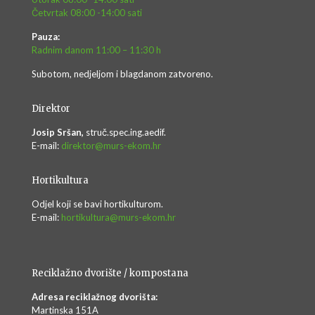
Četvrtak 08:00 -14:00 sati
Pauza:
Radnim danom 11:00 – 11:30 h
Subotom, nedjeljom i blagdanom zatvoreno.
Direktor
Josip Sršan,
struč.spec.ing.aedif.
E-mail:
direktor@murs-ekom.hr
Hortikultura
Odjel koji se bavi hortikulturom.
E-mail:
hortikultura@murs-ekom.hr
Reciklažno dvorište / kompostana
Adresa reciklažnog dvorišta:
Martinska 151A