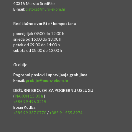
40315 Mursko Središće
E-mail:
cistoca@murs-ekom.hr
Reciklažno dvorište / kompostana
ponedjeljak 09:00 do 12:00 h
srijeda od 15:00 do 18:00 h
petak od 09:00 do 14:00 h
subota od 08:00 do 12:00 h
Groblje
Pogrebni poslovi i upravljanje grobljima
E-mail:
groblje@murs-ekom.hr
DEŽURNI BROJEVI ZA POGREBNU USLUGU
(
NAKON 15:00 h
)
+385 99 496 3215
Bojan Kodba:
+385 99 337 0770
/
+385 91 555 3974