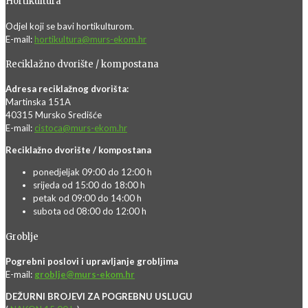
Hortikultura
Odjel koji se bavi hortikulturom.
E-mail:
hortikultura@murs-ekom.hr
Reciklažno dvorište / kompostana
Adresa reciklažnog dvorišta:
Martinska 151A
40315 Mursko Središće
E-mail:
cistoca@murs-ekom.hr
Reciklažno dvorište / kompostana
ponedjeljak 09:00 do 12:00 h
srijeda od 15:00 do 18:00 h
petak od 09:00 do 14:00 h
subota od 08:00 do 12:00 h
Groblje
Pogrebni poslovi i upravljanje grobljima
E-mail:
groblje@murs-ekom.hr
DEŽURNI BROJEVI ZA POGREBNU USLUGU