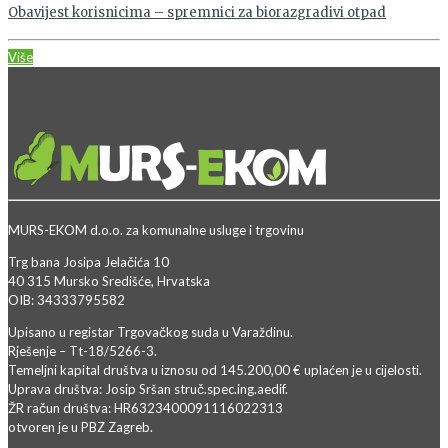
Obavijest korisnicima – spremnici za biorazgradivi otpad
Više
MURS-EKOM d.o.o. za komunalne usluge i trgovinu
Trg bana Josipa Jelačića 10
40 315 Mursko Središće, Hrvatska
OIB: 34333795582
Upisano u registar Trgovačkog suda u Varaždinu.
Rješenje – Tt-18/5266-3.
Temeljni kapital društva u iznosu od 145.200,00 € uplaćen je u cijelosti.
Uprava društva: Josip Sršan struč.spec.ing.aedif.
ŽR račun društva: HR6323400091116022313
otvoren je u PBZ Zagreb.