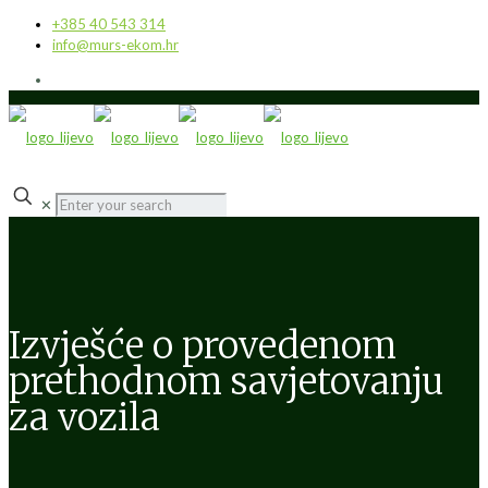
+385 40 543 314
info@murs-ekom.hr
✕
Izvješće o provedenom
prethodnom savjetovanju
za vozila