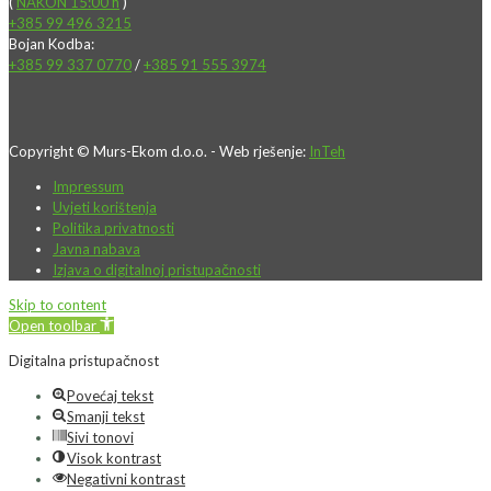
(
NAKON 15:00 h
)
+385 99 496 3215
Bojan Kodba:
+385 99 337 0770
/
+385 91 555 3974
Copyright © Murs-Ekom d.o.o. - Web rješenje:
InTeh
Impressum
Uvjeti korištenja
Politika privatnosti
Javna nabava
Izjava o digitalnoj pristupačnosti
Skip to content
Open toolbar
Digitalna pristupačnost
Povećaj tekst
Smanji tekst
Sivi tonovi
Visok kontrast
Negativni kontrast