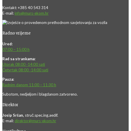
Kontakt: +385 40 543 314
E-mail:
info@murs-ekom.hr
Radno vrijeme
Ured:
07:00 – 15:00 h
Rad sa strankama:
Utorak 08:00 -14:00 sati
Četvrtak 08:00 -14:00 sati
Pauza:
Radnim danom 11:00 – 11:30 h
Subotom, nedjeljom i blagdanom zatvoreno.
Direktor
Josip Sršan,
struč.spec.ing.aedif.
E-mail:
direktor@murs-ekom.hr