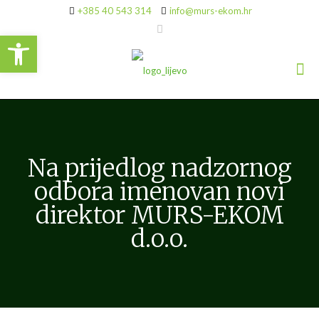
+385 40 543 314
info@murs-ekom.hr
Open toolbar
Na prijedlog nadzornog
odbora imenovan novi
direktor MURS-EKOM
d.o.o.