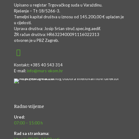
Upisano u registar Trgovačkog suda u Varaždinu.
Rješenje – Tt-18/5266-3.
Temeljni kapital društva u iznosu od 145.200,00 € uplaćen je
u cijelosti.
Uprava društva: Josip Sršan struč.spec.ing.aedif.
ŽR račun društva: HR6323400091116022313
otvoren je u PBZ Zagreb.
Kontakt: +385 40 543 314
E-mail:
info@murs-ekom.hr
Radno vrijeme
Ured:
07:00 – 15:00 h
Rad sa strankama: