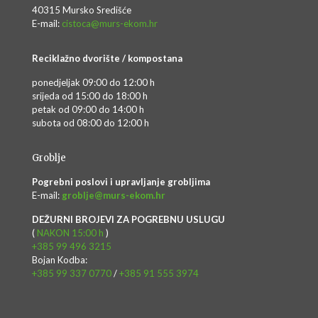
40315 Mursko Središće
E-mail:
cistoca@murs-ekom.hr
Reciklažno dvorište / kompostana
ponedjeljak 09:00 do 12:00 h
srijeda od 15:00 do 18:00 h
petak od 09:00 do 14:00 h
subota od 08:00 do 12:00 h
Groblje
Pogrebni poslovi i upravljanje grobljima
E-mail:
groblje@murs-ekom.hr
DEŽURNI BROJEVI ZA POGREBNU USLUGU
(
NAKON 15:00 h
)
+385 99 496 3215
Bojan Kodba:
+385 99 337 0770
/
+385 91 555 3974