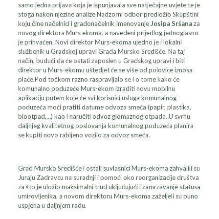
samo jedna prijava koja je ispunjavala sve natječajne uvjete te je
stoga nakon njezine analize Nadzorni odbor predložio Skupštini
koju čine načelnici i gradonačelnik Imenovanje
Josipa Sršana
za
novog direktora Murs ekoma, a navedeni prijedlog jednoglasno
je prihvaćen. Novi direktor Murs-ekoma ujedno je i lokalni
službenik u Gradskoj upravi Grada Mursko Središće. Na taj
način, budući da će ostati zaposlen u Gradskog upravi i biti
direktor u Murs-ekomu uštedjet će se više od polovice iznosa
plaće.Pod točkom razno raspravljalo se i o tome kako će
komunalno poduzeće Murs-ekom izraditi novu mobilnu
aplikaciju putem koje će svi korisnici usluga komunalnog
poduzeća moći pratiti datume odvoza smeća (papir, plastika,
biootpad,…) kao i naručiti odvoz glomaznog otpada. U svrhu
daljnjeg kvalitetnog poslovanja komunalnog poduzeća planira
se kupiti novo rabljeno vozilo za odvoz smeća.
Grad Mursko Središće i ostali suvlasnici Murs-ekoma zahvalili su
Juraju Zadravcu na suradnji i pomoći oko reorganizacije društva
za što je uložio maksimalni trud uključujući i zamrzavanje statusa
umirovljenika, a novom direktoru Murs-ekoma zaželjeli su puno
uspjeha u daljnjem radu.