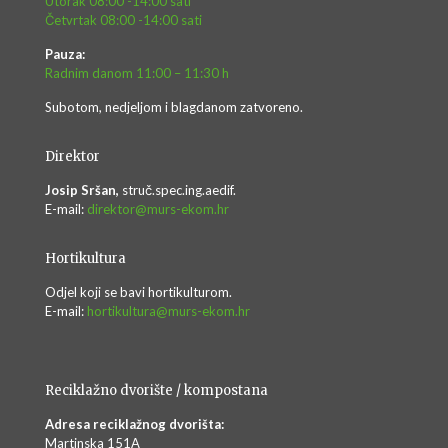
Utorak 08:00 -14:00 sati
Četvrtak 08:00 -14:00 sati
Pauza:
Radnim danom 11:00 – 11:30 h
Subotom, nedjeljom i blagdanom zatvoreno.
Direktor
Josip Sršan,
struč.spec.ing.aedif.
E-mail:
direktor@murs-ekom.hr
Hortikultura
Odjel koji se bavi hortikulturom.
E-mail:
hortikultura@murs-ekom.hr
Reciklažno dvorište / kompostana
Adresa reciklažnog dvorišta:
Martinska 151A