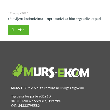
17. srpnja 2026.
Obavijest korisnicima – spremnici za biorazgradivi otpad
Više
MURS-EKOM d.o.o. za komunalne usluge i trgovinu
Trg bana Josipa Jelačića 10
40 315 Mursko Središće, Hrvatska
OIB: 34333795582