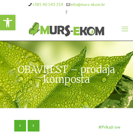
+385 40 543 314
info@murs-ekom.hr
Open toolbar
OBAVIJEST – prodaja
komposta
Prikaži sve