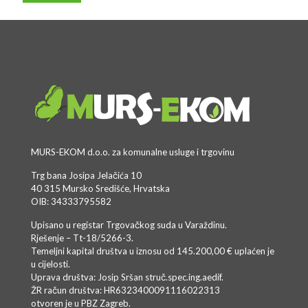
MURS-EKOM d.o.o. za komunalne usluge i trgovinu
Trg bana Josipa Jelačića 10
40 315 Mursko Središće, Hrvatska
OIB: 34333795582
Upisano u registar Trgovačkog suda u Varaždinu.
Rješenje – Tt-18/5266-3.
Temeljni kapital društva u iznosu od 145.200,00 € uplaćen je
u cijelosti.
Uprava društva: Josip Sršan struč.spec.ing.aedif.
ŽR račun društva: HR6323400091116022313
otvoren je u PBZ Zagreb.