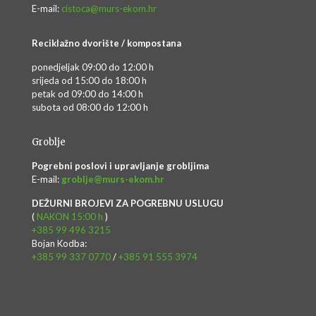
E-mail:
cistoca@murs-ekom.hr
Reciklažno dvorište / kompostana
ponedjeljak 09:00 do 12:00 h
srijeda od 15:00 do 18:00 h
petak od 09:00 do 14:00 h
subota od 08:00 do 12:00 h
Groblje
Pogrebni poslovi i upravljanje grobljima
E-mail:
groblje@murs-ekom.hr
DEŽURNI BROJEVI ZA POGREBNU USLUGU
(
NAKON 15:00 h
)
+385 99 496 3215
Bojan Kodba:
+385 99 337 0770
/
+385 91 555 3974