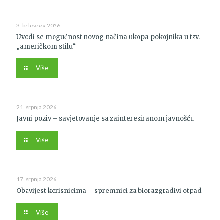
3. kolovoza 2026.
Uvodi se mogućnost novog načina ukopa pokojnika u tzv.
„američkom stilu“
Više
21. srpnja 2026.
Javni poziv – savjetovanje sa zainteresiranom javnošću
Više
17. srpnja 2026.
Obavijest korisnicima – spremnici za biorazgradivi otpad
Više