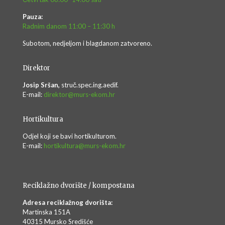
Pauza:
Radnim danom 11:00 – 11:30 h
Subotom, nedjeljom i blagdanom zatvoreno.
Direktor
Josip Sršan,
struč.spec.ing.aedif.
E-mail:
direktor@murs-ekom.hr
Hortikultura
Odjel koji se bavi hortikulturom.
E-mail:
hortikultura@murs-ekom.hr
Reciklažno dvorište / kompostana
Adresa reciklažnog dvorišta:
Martinska 151A
40315 Mursko Središće