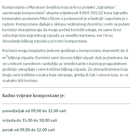
Kompostana u Murskom Središću koju je kroz projekt „Izgradnja i
opremanje kompostane“ ukupne vrijednosti 4.869.345,02 kuna izgradilo
komunalno poduzeće Murs Ekom u potpunosti je u funkciji i započela je s
radom. Kompostana djeluje u sklopu reciklažnog dvorišta i ovim se putem
korisnici obavještavaju da mogu početi koristiti usluge, ne samo kroz
odvožnju biorazgradivog otpada sa smeđim kantama, već i kroz
dovoženje biljnog otpada u prostor kompostane.
Korisnici mogu besplatno jednom godišnje u kompostanu dopremiti do 6
3
m
biljnog otpada. Korisnici sami dovoze biljni otpad, dok je planirano da
se u nekom narednom razdoblju uz smeđe kante s kućnog praga jednom
godišnje sakupljaju i veće količine biljnog otpada. Za domaćinstvima koja
imaju veće količine voćaka koje obrezuju, grmlja ili čak i vinove loze, to će
svakako biti korisno.
Radno vrijeme kompostane je:
ponedjeljak od 09,00 do 12,00 sati
srijeda do 15,00 do 18,00 sati
petak od 09,00 do 12,00 sati