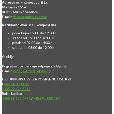
Adresa reciklažnog dvorišta:
Martinska 151A
40315 Mursko Središće
E-mail:
cistoca@murs-ekom.hr
Reciklažno dvorište / kompostana
ponedjeljak 09:00 do 12:00 h
srijeda od 15:00 do 18:00 h
petak od 09:00 do 14:00 h
subota od 08:00 do 12:00 h
Groblje
Pogrebni poslovi i upravljanje grobljima
E-mail:
groblje@murs-ekom.hr
DEŽURNI BROJEVI ZA POGREBNU USLUGU
(
NAKON 15:00 h
)
+385 99 496 3215
Bojan Kodba:
+385 99 337 0770
/
+385 91 555 3974