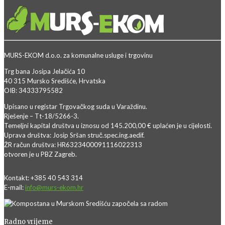
MURS-EKOM d.o.o. za komunalne usluge i trgovinu
Trg bana Josipa Jelačića 10
40 315 Mursko Središće, Hrvatska
OIB: 34333795582
Upisano u registar Trgovačkog suda u Varaždinu.
Rješenje – Tt-18/5266-3.
Temeljni kapital društva u iznosu od 145.200,00 € uplaćen je u cijelosti.
Uprava društva: Josip Sršan struč.spec.ing.aedif.
ŽR račun društva: HR6323400091116022313
otvoren je u PBZ Zagreb.
Kontakt: +385 40 543 314
E-mail:
info@murs-ekom.hr
Radno vrijeme