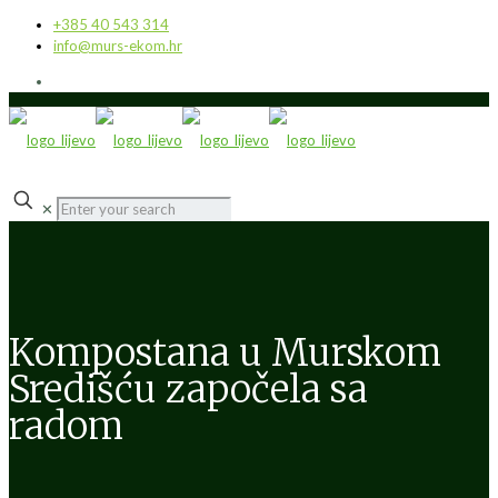
+385 40 543 314
info@murs-ekom.hr
✕
Kompostana u Murskom
Središću započela sa
radom