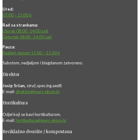
Ured:
07:00 – 15:00 h
Rad sa strankama:
Utorak 08:00 -14:00 sati
Četvrtak 08:00 -14:00 sati
Pauza:
Radnim danom 11:00 – 11:30 h
Subotom, nedjeljom i blagdanom zatvoreno.
Direktor
Josip Sršan,
struč.spec.ing.aedif.
E-mail:
direktor@murs-ekom.hr
Hortikultura
Odjel koji se bavi hortikulturom.
E-mail:
hortikultura@murs-ekom.hr
Reciklažno dvorište / kompostana