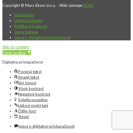
Copyright © Murs-Ekom d.o.o. - Web rješenje:
InTeh
Impressum
Uvjeti korištenja
Politika privatnosti
Javna nabava
Izjava o digitalnoj pristupačnosti
Skip to content
Open toolbar
Digitalna pristupačnost
Povećaj tekst
Smanji tekst
Sivi tonovi
Visok kontrast
Negativni kontrast
Svijetla pozadina
Linkovi podcrtani
Čitljiv font
Reset
Izjava o digitalnoj pristupačnosti