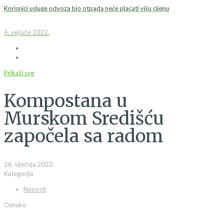
Korisnici usluge odvoza bio otpada neće plaćati višu cijenu
4. veljače 2022.
Prikaži sve
Kompostana u
Murskom Središću
započela sa radom
26. siječnja 2022.
Kategorija
Novosti
Oznake