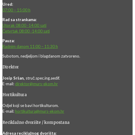
Ured:
07:00 – 15:00 h
Rad sa strankama:
Utorak 08:00 -14:00 sati
Četvrtak 08:00 -14:00 sati
Pauza:
Radnim danom 11:00 – 11:30 h
Subotom, nedjeljom i blagdanom zatvoreno.
Direktor
Josip Sršan,
struč.spec.ing.aedif.
E-mail:
direktor@murs-ekom.hr
Hortikultura
Odjel koji se bavi hortikulturom.
E-mail:
hortikultura@murs-ekom.hr
Reciklažno dvorište / kompostana
Adresa reciklažnog dvorišta: