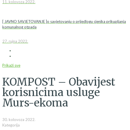
11. kolovoza 2022.
[ JAVNO SAVJETOVANJE ]o savjetovanju o prijedlogu cjenika prikupljanja
komunalnog otpada
27. rujna 2022.
Prikaži sve
KOMPOST – Obavijest
korisnicima usluge
Murs-ekoma
30. kolovoza 2022.
Kategorija