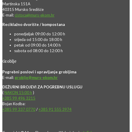
Martinska 151A
40315 Mursko Središće
E-mail:
cistoca@murs-ekom.hr
Reciklažno dvorište / kompostana
ponedjeljak 09:00 do 12:00 h
srijeda od 15:00 do 18:00 h
petak od 09:00 do 14:00 h
subota od 08:00 do 12:00 h
Groblje
Pogrebni poslovi i upravljanje grobljima
E-mail:
groblje@murs-ekom.hr
DEŽURNI BROJEVI ZA POGREBNU USLUGU
(
NAKON 15:00 h
)
+385 99 496 3215
Bojan Kodba:
+385 99 337 0770
/
+385 91 555 3974