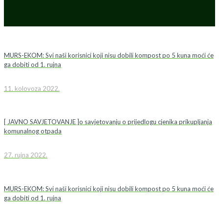
MURS-EKOM: Svi naši korisnici koji nisu dobili kompost po 5 kuna moći će
ga dobiti od 1. rujna
11. kolovoza 2022.
[ JAVNO SAVJETOVANJE ]o savjetovanju o prijedlogu cjenika prikupljanja
komunalnog otpada
27. rujna 2022.
MURS-EKOM: Svi naši korisnici koji nisu dobili kompost po 5 kuna moći će
ga dobiti od 1. rujna