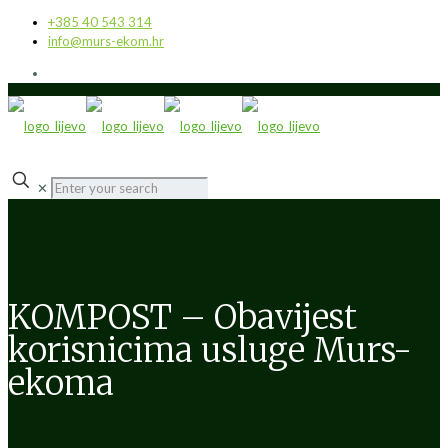
+385 40 543 314
info@murs-ekom.hr
✕
KOMPOST – Obavijest
korisnicima usluge Murs-
ekoma