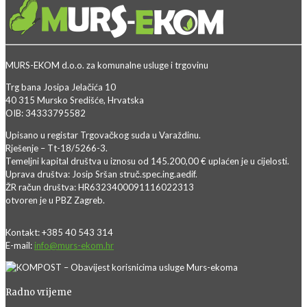
MURS-EKOM d.o.o. za komunalne usluge i trgovinu
Trg bana Josipa Jelačića 10
40 315 Mursko Središće, Hrvatska
OIB: 34333795582
Upisano u registar Trgovačkog suda u Varaždinu.
Rješenje – Tt-18/5266-3.
Temeljni kapital društva u iznosu od 145.200,00 € uplaćen je u cijelosti.
Uprava društva: Josip Sršan struč.spec.ing.aedif.
ŽR račun društva: HR6323400091116022313
otvoren je u PBZ Zagreb.
Kontakt: +385 40 543 314
E-mail:
info@murs-ekom.hr
Radno vrijeme