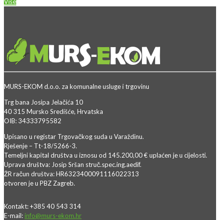
Više
MURS-EKOM d.o.o. za komunalne usluge i trgovinu
Trg bana Josipa Jelačića 10
40 315 Mursko Središće, Hrvatska
OIB: 34333795582
Upisano u registar Trgovačkog suda u Varaždinu.
Rješenje – Tt-18/5266-3.
Temeljni kapital društva u iznosu od 145.200,00 € uplaćen je u cijelosti.
Uprava društva: Josip Sršan struč.spec.ing.aedif.
ŽR račun društva: HR6323400091116022313
otvoren je u PBZ Zagreb.
Kontakt: +385 40 543 314
E-mail:
info@murs-ekom.hr