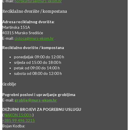
E-mail:
hortikultura@murs-ekom.hr
Reciklažno dvorište / kompostana
Adresa reciklažnog dvorišta:
Martinska 151A
40315 Mursko Središće
E-mail:
cistoca@murs-ekom.hr
Reciklažno dvorište / kompostana
ponedjeljak 09:00 do 12:00 h
srijeda od 15:00 do 18:00 h
petak od 09:00 do 14:00 h
subota od 08:00 do 12:00 h
Groblje
Pogrebni poslovi i upravljanje grobljima
E-mail:
groblje@murs-ekom.hr
DEŽURNI BROJEVI ZA POGREBNU USLUGU
(
NAKON 15:00 h
)
+385 99 496 3215
Bojan Kodba: