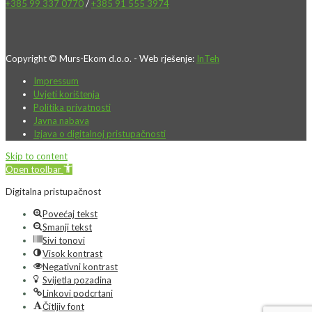
+385 99 337 0770
/
+385 91 555 3974
Copyright © Murs-Ekom d.o.o. - Web rješenje:
InTeh
Impressum
Uvjeti korištenja
Politika privatnosti
Javna nabava
Izjava o digitalnoj pristupačnosti
Skip to content
Open toolbar
Digitalna pristupačnost
Povećaj tekst
Smanji tekst
Sivi tonovi
Visok kontrast
Negativni kontrast
Svijetla pozadina
Linkovi podcrtani
Čitljiv font