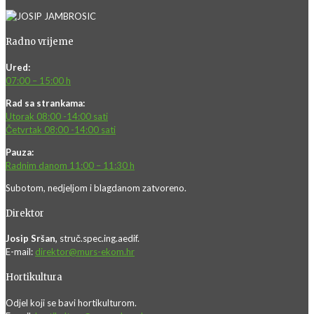
Radno vrijeme
Ured:
07:00 – 15:00 h
Rad sa strankama:
Utorak 08:00 -14:00 sati
Četvrtak 08:00 -14:00 sati
Pauza:
Radnim danom 11:00 – 11:30 h
Subotom, nedjeljom i blagdanom zatvoreno.
Direktor
Josip Sršan,
struč.spec.ing.aedif.
E-mail:
direktor@murs-ekom.hr
Hortikultura
Odjel koji se bavi hortikulturom.