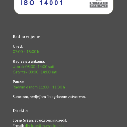
Radno vrijeme
Ured:
07:00 – 15:00 h
Rad sa strankama:
Utorak 08:00 -14:00 sati
Četvrtak 08:00 -14:00 sati
Pauza:
Radnim danom 11:00 – 11:30 h
Subotom, nedjeljom i blagdanom zatvoreno.
Direktor
Josip Sršan,
struč.spec.ing.aedif.
E-mail:
direktor@murs-ekom.hr