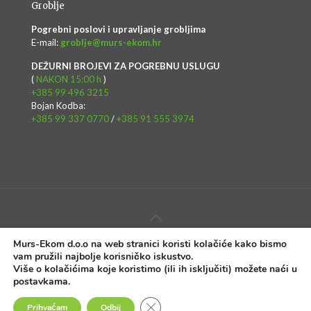
Groblje
Pogrebni poslovi i upravljanje grobljima
E-mail:
groblje@murs-ekom.hr
DEŽURNI BROJEVI ZA POGREBNU USLUGU
(
NAKON 15:00 h
)
+385 99 496 3215
Bojan Kodba:
+385 99 337 0770
/
+385 91 555 3974
Murs-Ekom d.o.o na web stranici koristi kolačiće kako bismo
Copyright © Murs-Ekom d.o.o. - Web rješenje:
InTeh
vam pružili najbolje korisničko iskustvo.
Više o kolačićima koje koristimo (ili ih isključiti) možete naći u
Impressum
Uvjeti korištenja
Politika privatnosti
postavkama
.
Javna nabava
Izjava o digitalnoj pristupačnosti
Close GDPR Cookie Banner
Prihvaćam
Odbij