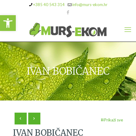
+385 40 543 314
info@murs-ekom.hr
Open toolbar
IVAN BOBIČANEC
Prikaži sve
IVAN BOBIČANEC