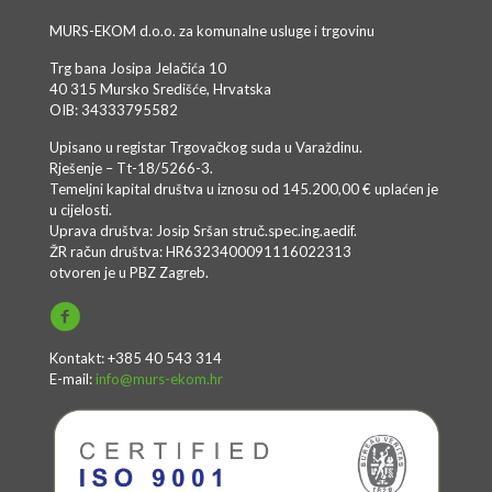
MURS-EKOM d.o.o. za komunalne usluge i trgovinu
Trg bana Josipa Jelačića 10
40 315 Mursko Središće, Hrvatska
OIB: 34333795582
Upisano u registar Trgovačkog suda u Varaždinu.
Rješenje – Tt-18/5266-3.
Temeljni kapital društva u iznosu od 145.200,00 € uplaćen je
u cijelosti.
Uprava društva: Josip Sršan struč.spec.ing.aedif.
ŽR račun društva: HR6323400091116022313
otvoren je u PBZ Zagreb.
Kontakt: +385 40 543 314
E-mail:
info@murs-ekom.hr