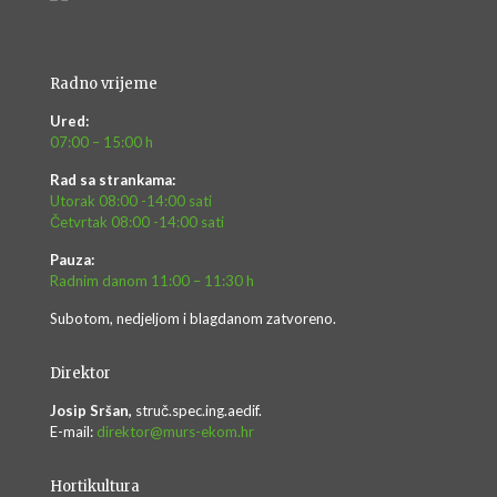
Radno vrijeme
Ured:
07:00 – 15:00 h
Rad sa strankama:
Utorak 08:00 -14:00 sati
Četvrtak 08:00 -14:00 sati
Pauza:
Radnim danom 11:00 – 11:30 h
Subotom, nedjeljom i blagdanom zatvoreno.
Direktor
Josip Sršan,
struč.spec.ing.aedif.
E-mail:
direktor@murs-ekom.hr
Hortikultura