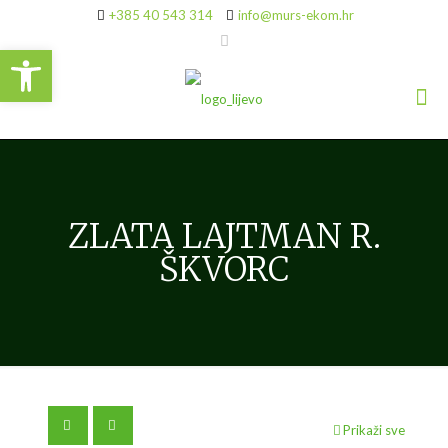
+385 40 543 314
info@murs-ekom.hr
Open toolbar
ZLATA LAJTMAN R.
ŠKVORC
Prikaži sve