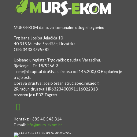
MURS-EKOM d.o.o. za komunalne usluge i trgovinu
Trg bana Josipa Jelačića 10
40 315 Mursko Središće, Hrvatska
OIB: 34333795582
Upisano u registar Trgovačkog suda u Varaždinu.
Rješenje – Tt-18/5266-3.
Temeljni kapital društva u iznosu od 145.200,00 € uplaćen je
u cijelosti.
Uprava društva: Josip Sršan struč.spec.ing.aedif.
ŽR račun društva: HR6323400091116022313
otvoren je u PBZ Zagreb.
Kontakt: +385 40 543 314
E-mail:
info@murs-ekom.hr