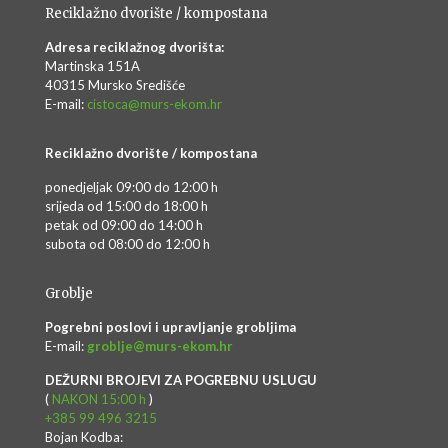
Reciklažno dvorište / kompostana
Adresa reciklažnog dvorišta:
Martinska 151A
40315 Mursko Središće
E-mail:
cistoca@murs-ekom.hr
Reciklažno dvorište / kompostana
ponedjeljak 09:00 do 12:00 h
srijeda od 15:00 do 18:00 h
petak od 09:00 do 14:00 h
subota od 08:00 do 12:00 h
Groblje
Pogrebni poslovi i upravljanje grobljima
E-mail:
groblje@murs-ekom.hr
DEŽURNI BROJEVI ZA POGREBNU USLUGU
(
NAKON 15:00 h
)
+385 99 496 3215
Bojan Kodba: