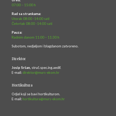
Ured:
07:00 – 15:00 h
Rad sa strankama:
Utorak 08:00 -14:00 sati
Četvrtak 08:00 -14:00 sati
Pauza:
Radnim danom 11:00 – 11:30 h
Subotom, nedjeljom i blagdanom zatvoreno.
Direktor
Josip Sršan,
struč.spec.ing.aedif.
E-mail:
direktor@murs-ekom.hr
Hortikultura
Odjel koji se bavi hortikulturom.
E-mail:
hortikultura@murs-ekom.hr