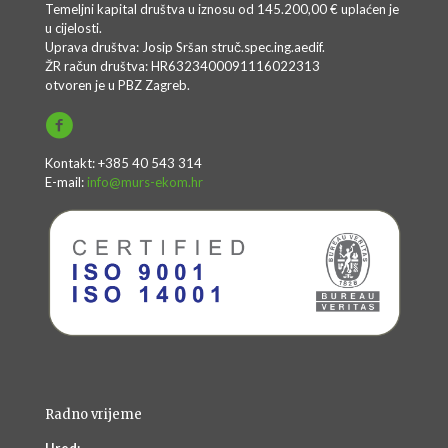
Temeljni kapital društva u iznosu od 145.200,00 € uplaćen je
u cijelosti.
Uprava društva: Josip Sršan struč.spec.ing.aedif.
ŽR račun društva: HR6323400091116022313
otvoren je u PBZ Zagreb.
Kontakt: +385 40 543 314
E-mail:
info@murs-ekom.hr
Radno vrijeme