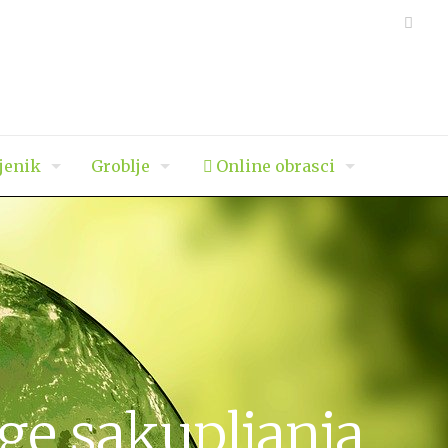
jenik
Groblje
Online obrasci
ge sakupljanja