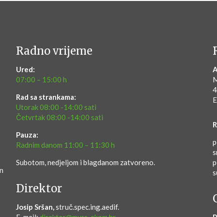
Radno vrijeme
Ured:
A
07:00 – 15:00 h
M
4
Rad sa strankama:
E
Utorak 08:00 -14:00 sati
Četvrtak 08:00 -14:00 sati
R
Pauza:
p
Radnim danom 11:00 – 11:30 h
s
Subotom, nedjeljom i blagdanom zatvoreno.
p
en
s
Direktor
Josip Sršan,
struč.spec.ing.aedif.