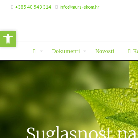
+385 40 543 314
info@murs-ekom.hr
Open toolbar
Open toolbar
Dokumenti
Novosti
Ka
Suglasnost na