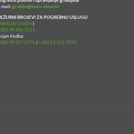
ogrebni poslovi i upravljanje grobljima
-mail:
groblje@murs-ekom.hr
DEŽURNI BROJEVI ZA POGREBNU USLUGU
NAKON 15:00 h
)
385 99 496 3215
ojan Kodba:
385 99 337 0770
/
+385 91 555 3974