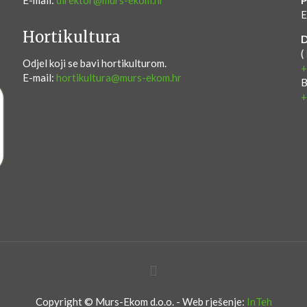
E-mail:
direktor@murs-ekom.hr
P
E
Hortikultura
(
Odjel koji se bavi hortikulturom.
+
E-mail:
hortikultura@murs-ekom.hr
B
+
Copyright © Murs-Ekom d.o.o. - Web rješenje:
InTeh