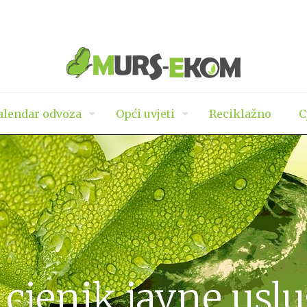
lendar odvoza
Opći uvjeti
Reciklažno
C
 cjenik javne uslu