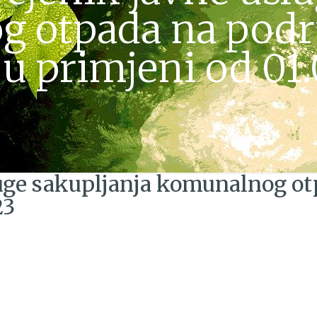
 otpada na podr
 u primjeni od 01
luge sakupljanja komunalnog ot
23