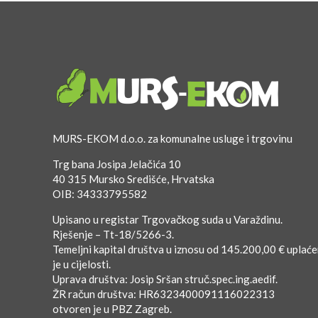
MURS-EKOM d.o.o. za komunalne usluge i trgovinu
Trg bana Josipa Jelačića 10
40 315 Mursko Središće, Hrvatska
OIB: 34333795582
Upisano u registar Trgovačkog suda u Varaždinu.
Rješenje – Tt-18/5266-3.
Temeljni kapital društva u iznosu od 145.200,00 € uplać
je u cijelosti.
Uprava društva: Josip Sršan struč.spec.ing.aedif.
ŽR račun društva: HR6323400091116022313
otvoren je u PBZ Zagreb.