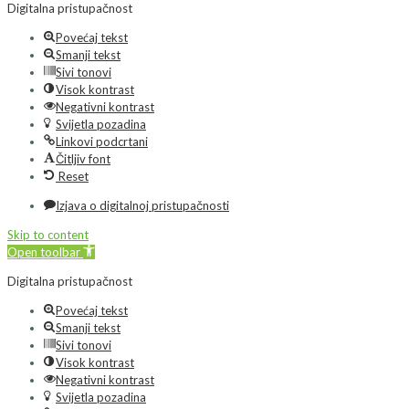
Digitalna pristupačnost
Povećaj tekst
Smanji tekst
Sivi tonovi
Visok kontrast
Negativni kontrast
Svijetla pozadina
Linkovi podcrtani
Čitljiv font
Reset
Izjava o digitalnoj pristupačnosti
Skip to content
Open toolbar
Digitalna pristupačnost
Povećaj tekst
Smanji tekst
Sivi tonovi
Visok kontrast
Negativni kontrast
Svijetla pozadina