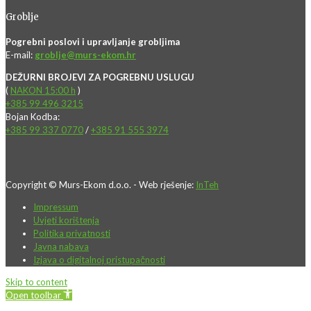
Groblje
Pogrebni poslovi i upravljanje grobljima
E-mail:
groblje@murs-ekom.hr
DEŽURNI BROJEVI ZA POGREBNU USLUGU
(
NAKON 15:00 h
)
+385 99 496 3215
Bojan Kodba:
+385 99 337 0770
/
+385 91 555 3974
Copyright © Murs-Ekom d.o.o. - Web rješenje:
InTeh
Impressum
Uvjeti korištenja
Politika privatnosti
Javna nabava
Izjava o digitalnoj pristupačnosti
Skip to content
Open toolbar