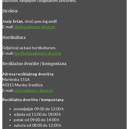
Subotom, nedjeljom i blagdanom zatvoreno.
Direktor
Josip Sršan,
struč.spec.ing.aedif.
E-mail:
direktor@murs-ekom.hr
Hortikultura
Odjel koji se bavi hortikulturom.
E-mail:
hortikultura@murs-ekom.hr
Reciklažno dvorište / kompostana
Adresa reciklažnog dvorišta:
Martinska 151A
40315 Mursko Središće
E-mail:
cistoca@murs-ekom.hr
Reciklažno dvorište / kompostana
ponedjeljak 09:00 do 12:00 h
srijeda od 15:00 do 18:00 h
petak od 09:00 do 14:00 h
subota od 08:00 do 12:00 h