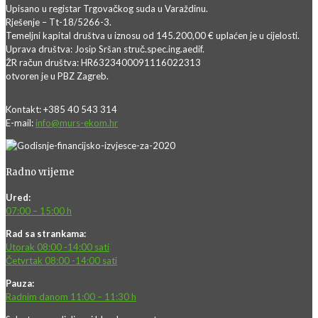
Upisano u registar Trgovačkog suda u Varaždinu.
Rješenje – Tt-18/5266-3.
Temeljni kapital društva u iznosu od 145.200,00 € uplaćen je u cijelosti.
Uprava društva: Josip Sršan struč.spec.ing.aedif.
ŽR račun društva: HR6323400091116022313
otvoren je u PBZ Zagreb.
Kontakt: +385 40 543 314
E-mail:
info@murs-ekom.hr
Radno vrijeme
Ured:
07:00 – 15:00 h
Rad sa strankama:
Utorak 08:00 -14:00 sati
Četvrtak 08:00 -14:00 sati
Pauza:
Radnim danom 11:00 – 11:30 h