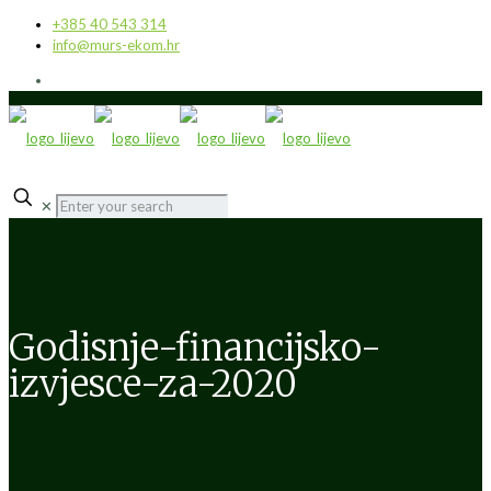
+385 40 543 314
info@murs-ekom.hr
✕
Godisnje-financijsko-
izvjesce-za-2020