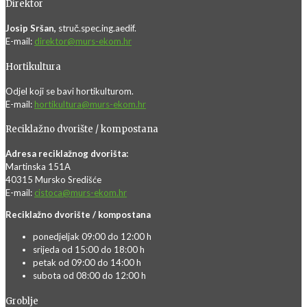
Direktor
Josip Sršan,
struč.spec.ing.aedif.
E-mail:
direktor@murs-ekom.hr
Hortikultura
Odjel koji se bavi hortikulturom.
E-mail:
hortikultura@murs-ekom.hr
Reciklažno dvorište / kompostana
Adresa reciklažnog dvorišta:
Martinska 151A
40315 Mursko Središće
E-mail:
cistoca@murs-ekom.hr
Reciklažno dvorište / kompostana
ponedjeljak 09:00 do 12:00 h
srijeda od 15:00 do 18:00 h
petak od 09:00 do 14:00 h
subota od 08:00 do 12:00 h
Groblje