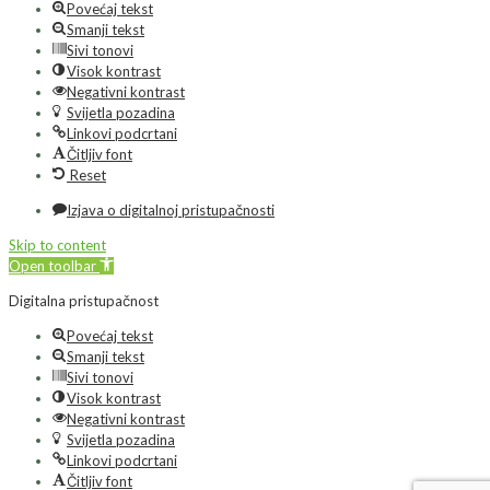
Povećaj tekst
Smanji tekst
Sivi tonovi
Visok kontrast
Negativni kontrast
Svijetla pozadina
Linkovi podcrtani
Čitljiv font
Reset
Izjava o digitalnoj pristupačnosti
Skip to content
Open toolbar
Digitalna pristupačnost
Povećaj tekst
Smanji tekst
Sivi tonovi
Visok kontrast
Negativni kontrast
Svijetla pozadina
Linkovi podcrtani
Čitljiv font