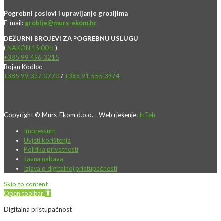
Pogrebni poslovi i upravljanje grobljima
E-mail:
groblje@murs-ekom.hr
DEŽURNI BROJEVI ZA POGREBNU USLUGU
(
NAKON 15:00 h
)
+385 99 496 3215
Bojan Kodba:
+385 99 337 0770
/
+385 91 555 3974
Copyright © Murs-Ekom d.o.o. - Web rješenje:
InTeh
Impressum
Uvjeti korištenja
Politika privatnosti
Javna nabava
Izjava o digitalnoj pristupačnosti
Skip to content
Open toolbar
Digitalna pristupačnost