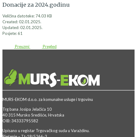
Donacije za 2024.godinu
Veličina datoteke: 74.03 KB
Created: 02.01.2025.
Updated: 02.01.2025.
Posjete: 61
Preuzmi
Pregled
MURS-EKOM d.o.o. za komunalne usluge i trgovinu
Trg bana Josipa Jelačića 10
40 315 Mursko Središće, Hrvatska
OIB: 34333795582
Upisano u registar Trgovačkog suda u Varaždinu.
Rješenje – Tt-18/5266-3.