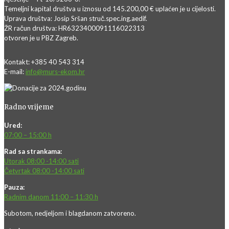
Temeljni kapital društva u iznosu od 145.200,00 € uplaćen je u cijelosti.
Uprava društva: Josip Sršan struč.spec.ing.aedif.
ŽR račun društva: HR6323400091116022313
otvoren je u PBZ Zagreb.
Kontakt: +385 40 543 314
E-mail:
info@murs-ekom.hr
Radno vrijeme
Ured:
07:00 – 15:00 h
Rad sa strankama:
Utorak 08:00 -14:00 sati
Četvrtak 08:00 -14:00 sati
Pauza:
Radnim danom 11:00 – 11:30 h
Subotom, nedjeljom i blagdanom zatvoreno.