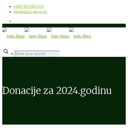
+385 40 543 314
info@murs-ekom.hr
✕
Donacije za 2024.godinu