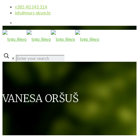
+385 40 543 314
info@murs-ekom.hr
✕
VANESA ORŠUŠ