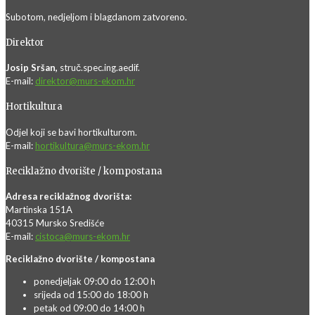
Subotom, nedjeljom i blagdanom zatvoreno.
Direktor
Josip Sršan,
struč.spec.ing.aedif.
E-mail:
direktor@murs-ekom.hr
Hortikultura
Odjel koji se bavi hortikulturom.
E-mail:
hortikultura@murs-ekom.hr
Reciklažno dvorište / kompostana
Adresa reciklažnog dvorišta:
Martinska 151A
40315 Mursko Središće
E-mail:
cistoca@murs-ekom.hr
Reciklažno dvorište / kompostana
ponedjeljak 09:00 do 12:00 h
srijeda od 15:00 do 18:00 h
petak od 09:00 do 14:00 h