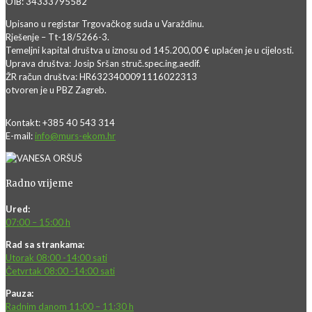
OIB: 34333795582
Upisano u registar Trgovačkog suda u Varaždinu.
Rješenje – Tt-18/5266-3.
Temeljni kapital društva u iznosu od 145.200,00 € uplaćen je u cijelosti.
Uprava društva: Josip Sršan struč.spec.ing.aedif.
ŽR račun društva: HR6323400091116022313
otvoren je u PBZ Zagreb.
Kontakt: +385 40 543 314
E-mail:
info@murs-ekom.hr
Radno vrijeme
Ured:
07:00 – 15:00 h
Rad sa strankama:
Utorak 08:00 -14:00 sati
Četvrtak 08:00 -14:00 sati
Pauza:
Radnim danom 11:00 – 11:30 h