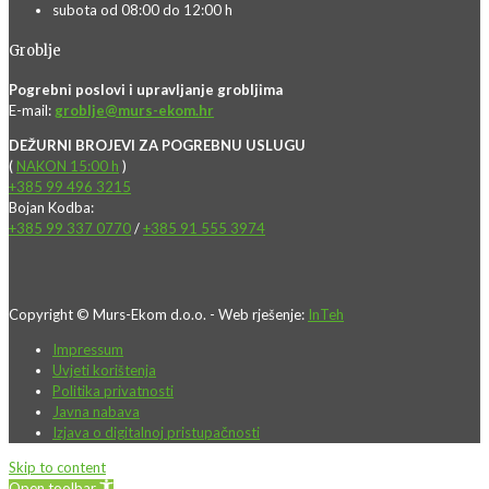
subota od 08:00 do 12:00 h
Groblje
Pogrebni poslovi i upravljanje grobljima
E-mail:
groblje@murs-ekom.hr
DEŽURNI BROJEVI ZA POGREBNU USLUGU
(
NAKON 15:00 h
)
+385 99 496 3215
Bojan Kodba:
+385 99 337 0770
/
+385 91 555 3974
Copyright © Murs-Ekom d.o.o. - Web rješenje:
InTeh
Impressum
Uvjeti korištenja
Politika privatnosti
Javna nabava
Izjava o digitalnoj pristupačnosti
Skip to content
Open toolbar