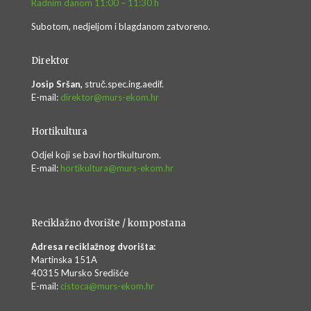
Radnim danom 11:00 – 11:30 h
Subotom, nedjeljom i blagdanom zatvoreno.
Direktor
Josip Sršan,
struč.spec.ing.aedif.
E-mail:
direktor@murs-ekom.hr
Hortikultura
Odjel koji se bavi hortikulturom.
E-mail:
hortikultura@murs-ekom.hr
Reciklažno dvorište / kompostana
Adresa reciklažnog dvorišta:
Martinska 151A
40315 Mursko Središće
E-mail:
cistoca@murs-ekom.hr