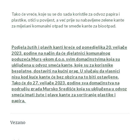
Tako će vreće, koje su se do sada koristile za odvoz papira i
plastike, otići u povijest, a već prije su nabavljene zelene kante
za miješani komunalni otpad te smeđe kante za biootpad.
Podjela žutih i plavih kanti kreće od ponedjeljka 20. veljače
2023. godine na način da će djelatnici komunalnog
poduzeća Murs-ekom d.o.o. svim domaćinstvima koja su
uključena u odvoz smeća kante, koje su za korisnike
besplatne, dostaviti na kućni prag. U slučaju da vlasnici
nisu kod kuće kante će bez obzira na to biti ostavljene.
Tako će do 27. veljače 2023. godine sva domaćinstva na
području grada Mursko Središće koja su uključena u odvoz
smeća imati žute i plave kante za sortiranje plastike i
papira.
Vezano