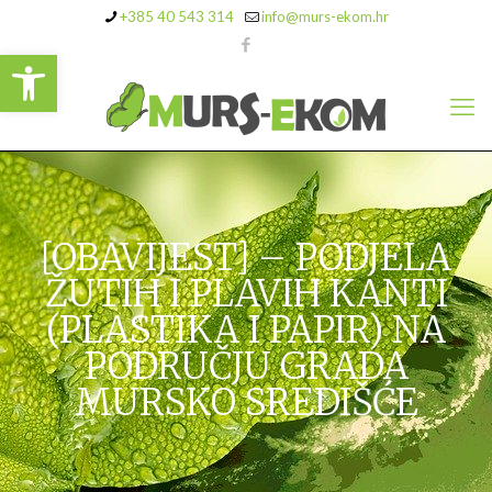
+385 40 543 314
info@murs-ekom.hr
Open toolbar
[OBAVIJEST] – PODJELA
ŽUTIH I PLAVIH KANTI
(PLASTIKA I PAPIR) NA
PODRUČJU GRADA
MURSKO SREDIŠĆE