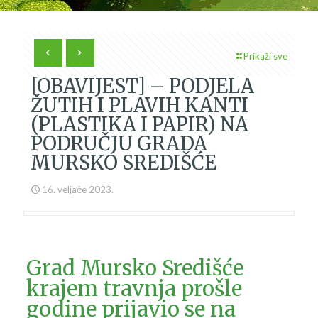
Prikaži sve
[OBAVIJEST] – PODJELA
ŽUTIH I PLAVIH KANTI
(PLASTIKA I PAPIR) NA
PODRUČJU GRADA
MURSKO SREDIŠĆE
16. veljače 2023.
Grad Mursko Središće
krajem travnja prošle
godine prijavio se na