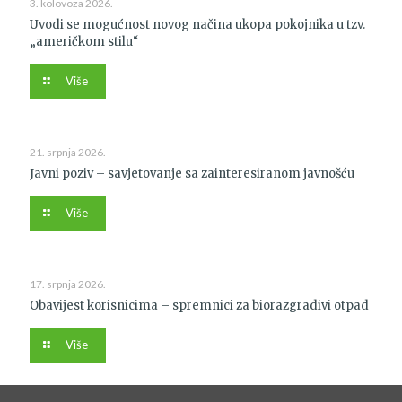
3. kolovoza 2026.
Uvodi se mogućnost novog načina ukopa pokojnika u tzv.
„američkom stilu“
Više
21. srpnja 2026.
Javni poziv – savjetovanje sa zainteresiranom javnošću
Više
17. srpnja 2026.
Obavijest korisnicima – spremnici za biorazgradivi otpad
Više