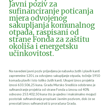
Javni poziv za
sufinanciranje poticanja
mjera odvojenog
sakupljanja komunalnog
otpada, raspisani od
strane Fonda za zaštitu
okoliša i energetsku
učinkovitost.
Na navedeni javni poziv prijavljena je nabavka žutih i plavih kanti
zapremnine 120 L za odvojeno sakupljanje otpada, točnije 1950
komada plavih i isto toliko žutih kanti. Ukupni iznos projekta
iznosi 633.506,25 kuna. Gradu Mursko Središće odobreno je
sufinanciranje projekta od strane Fonda u iznosu od 40%
odnosno 253.402,50 kuna što je ujedno i maksimalno mogući
postotak sufinanciranja propisani Javnim pozivom, dok će se
preostali iznos sufinancirati iz proračuna Grada.