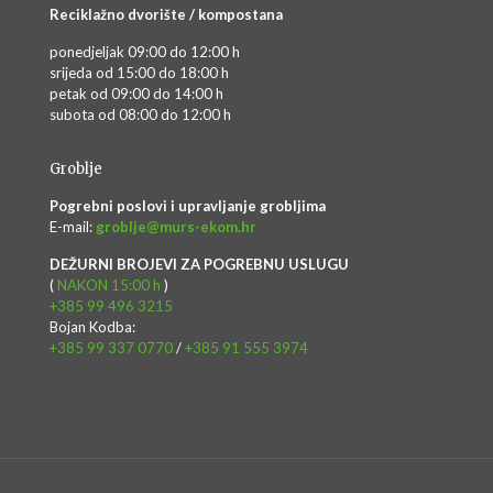
Reciklažno dvorište / kompostana
ponedjeljak 09:00 do 12:00 h
srijeda od 15:00 do 18:00 h
petak od 09:00 do 14:00 h
subota od 08:00 do 12:00 h
Groblje
Pogrebni poslovi i upravljanje grobljima
E-mail:
groblje@murs-ekom.hr
DEŽURNI BROJEVI ZA POGREBNU USLUGU
(
NAKON 15:00 h
)
+385 99 496 3215
Bojan Kodba:
+385 99 337 0770
/
+385 91 555 3974