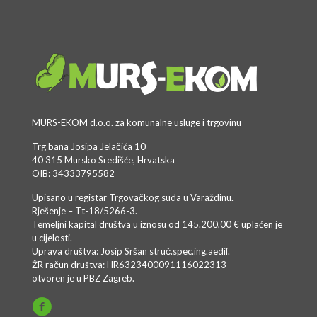
MURS-EKOM d.o.o. za komunalne usluge i trgovinu
Trg bana Josipa Jelačića 10
40 315 Mursko Središće, Hrvatska
OIB: 34333795582
Upisano u registar Trgovačkog suda u Varaždinu.
Rješenje – Tt-18/5266-3.
Temeljni kapital društva u iznosu od 145.200,00 € uplaćen je
u cijelosti.
Uprava društva: Josip Sršan struč.spec.ing.aedif.
ŽR račun društva: HR6323400091116022313
otvoren je u PBZ Zagreb.