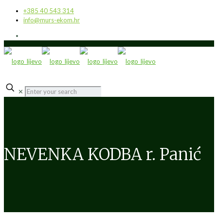
+385 40 543 314
info@murs-ekom.hr
✕
NEVENKA KODBA r. Panić