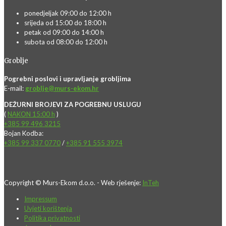
ponedjeljak 09:00 do 12:00 h
srijeda od 15:00 do 18:00 h
petak od 09:00 do 14:00 h
subota od 08:00 do 12:00 h
Groblje
Pogrebni poslovi i upravljanje grobljima
E-mail:
groblje@murs-ekom.hr
DEŽURNI BROJEVI ZA POGREBNU USLUGU
(
NAKON 15:00 h
)
+385 99 496 3215
Bojan Kodba:
+385 99 337 0770
/
+385 91 555 3974
Copyright © Murs-Ekom d.o.o. - Web rješenje:
InTeh
Impressum
Uvjeti korištenja
Politika privatnosti