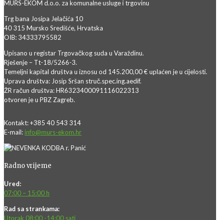
MURS-EKOM d.o.o. za komunalne usluge i trgovinu
Trg bana Josipa Jelačića 10
40 315 Mursko Središće, Hrvatska
OIB: 34333795582
Upisano u registar Trgovačkog suda u Varaždinu.
Rješenje – Tt-18/5266-3.
Temeljni kapital društva u iznosu od 145.200,00 € uplaćen je u cijelosti.
Uprava društva: Josip Sršan struč.spec.ing.aedif.
ŽR račun društva: HR6323400091116022313
otvoren je u PBZ Zagreb.
Kontakt: +385 40 543 314
E-mail:
info@murs-ekom.hr
Radno vrijeme
Ured:
07:00 – 15:00 h
Rad sa strankama:
Utorak 08:00 -14:00 sati