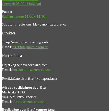
Četvrtak 08:00 -14:00 sati
Pauza:
Radnim danom 11:00 – 11:30 h
Subotom, nedjeljom i blagdanom zatvoreno.
Direktor
Josip Sršan,
struč.spec.ing.aedif.
E-mail:
direktor@murs-ekom.hr
Hortikultura
Odjel koji se bavi hortikulturom.
E-mail:
hortikultura@murs-ekom.hr
Reciklažno dvorište / kompostana
Adresa reciklažnog dvorišta:
Martinska 151A
40315 Mursko Središće
E-mail:
cistoca@murs-ekom.hr
Reciklažno dvorište / kompostana