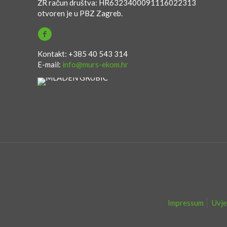
ŽR račun društva: HR6323400091116022313
otvoren je u PBZ Zagreb.
Kontakt: +385 40 543 314
E-mail:
info@murs-ekom.hr
Impressum
Uvje