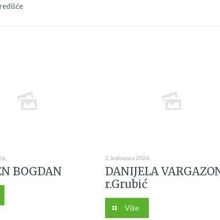
Središće
26.
2. kolovoza 2026.
N BOGDAN
DANIJELA VARGAZO
r.Grubić
Više