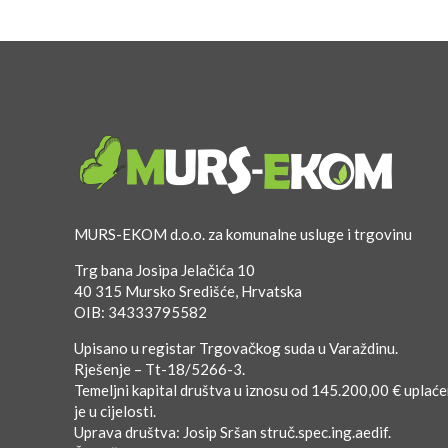
MURS-EKOM d.o.o. za komunalne usluge i trgovinu
Trg bana Josipa Jelačića 10
40 315 Mursko Središće, Hrvatska
OIB: 34333795582
Upisano u registar Trgovačkog suda u Varaždinu.
Rješenje – Tt-18/5266-3.
Temeljni kapital društva u iznosu od 145.200,00 € uplać
je u cijelosti.
Uprava društva: Josip Sršan struč.spec.ing.aedif.