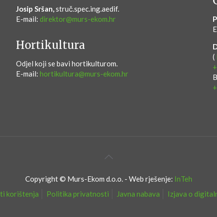
Josip Sršan,
struč.spec.ing.aedif.
E-mail:
direktor@murs-ekom.hr
P
E
Hortikultura
(
Odjel koji se bavi hortikulturom.
+
E-mail:
hortikultura@murs-ekom.hr
B
+
Copyright © Murs-Ekom d.o.o. - Web rješenje:
InTeh
ti korištenja
Politika privatnosti
Javna nabava
Izjava o digita