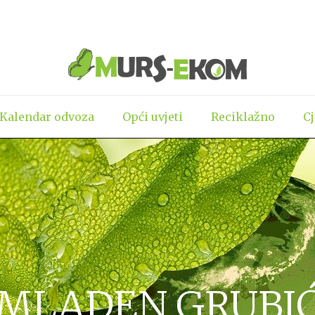
Kalendar odvoza
Opći uvjeti
Reciklažno
C
MLADEN GRUBI