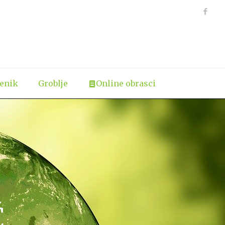
jenik
Groblje
Online obrasci
Ć