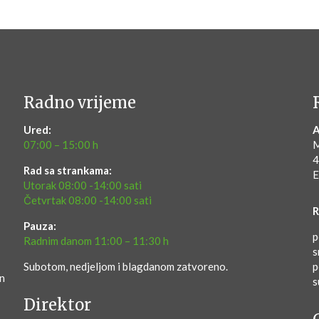
Radno vrijeme
Ured:
A
07:00 – 15:00 h
M
4
Rad sa strankama:
E
Utorak 08:00 -14:00 sati
Četvrtak 08:00 -14:00 sati
R
Pauza:
p
Radnim danom 11:00 – 11:30 h
s
Subotom, nedjeljom i blagdanom zatvoreno.
p
en
s
Direktor