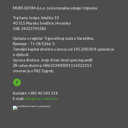
MURS-EKOM d.o.o. za komunalne usluge i trgovinu
Trg bana Josipa Jelačića 10
40 315 Mursko Središće, Hrvatska
OIB: 34333795582
Upisano u registar Trgovačkog suda u Varaždinu.
Rješenje – Tt-18/5266-3.
Temeljni kapital društva u iznosu od 145.200,00 € uplaćen je
u cijelosti.
Uprava društva: Josip Sršan struč.spec.ing.aedif.
ŽR račun društva: HR6323400091116022313
otvoren je u PBZ Zagreb.
Kontakt: +385 40 543 314
E-mail:
info@murs-ekom.hr