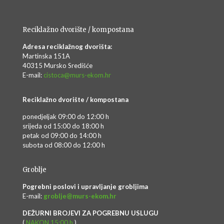
Reciklažno dvorište / kompostana
Adresa reciklažnog dvorišta:
Martinska 151A
40315 Mursko Središće
E-mail:
cistoca@murs-ekom.hr
Reciklažno dvorište / kompostana
ponedjeljak 09:00 do 12:00 h
srijeda od 15:00 do 18:00 h
petak od 09:00 do 14:00 h
subota od 08:00 do 12:00 h
Groblje
Pogrebni poslovi i upravljanje grobljima
E-mail:
groblje@murs-ekom.hr
DEŽURNI BROJEVI ZA POGREBNU USLUGU
(
NAKON 15:00 h
)