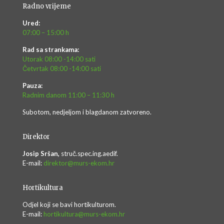
Radno vrijeme
Ured:
07:00 – 15:00 h
Rad sa strankama:
Utorak 08:00 -14:00 sati
Četvrtak 08:00 -14:00 sati
Pauza:
Radnim danom 11:00 – 11:30 h
Subotom, nedjeljom i blagdanom zatvoreno.
Direktor
Josip Sršan,
struč.spec.ing.aedif.
E-mail:
direktor@murs-ekom.hr
Hortikultura
Odjel koji se bavi hortikulturom.
E-mail:
hortikultura@murs-ekom.hr