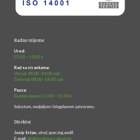
Radno vrijeme
Ured:
07:00 – 15:00 h
Rad sa strankama:
Utorak 08:00 -14:00 sati
Četvrtak 08:00 -14:00 sati
Pauza:
Radnim danom 11:00 – 11:30 h
Subotom, nedjeljom i blagdanom zatvoreno.
Direktor
Josip Sršan,
struč.spec.ing.aedif.
E-mail:
direktor@murs-ekom.hr