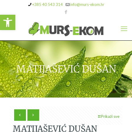
+385 40 543 314
info@murs-ekom.hr
Open toolbar
MATIJAŠEVIĆ DUŠAN
Prikaži sve
MATIJAŠEVIĆ DUŠAN