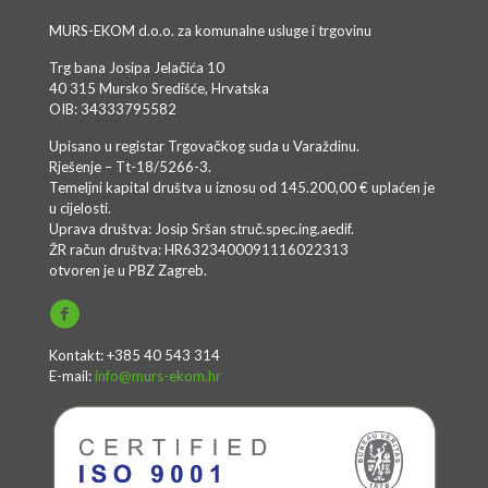
MURS-EKOM d.o.o. za komunalne usluge i trgovinu
Trg bana Josipa Jelačića 10
40 315 Mursko Središće, Hrvatska
OIB: 34333795582
Upisano u registar Trgovačkog suda u Varaždinu.
Rješenje – Tt-18/5266-3.
Temeljni kapital društva u iznosu od 145.200,00 € uplaćen je
u cijelosti.
Uprava društva: Josip Sršan struč.spec.ing.aedif.
ŽR račun društva: HR6323400091116022313
otvoren je u PBZ Zagreb.
Kontakt: +385 40 543 314
E-mail:
info@murs-ekom.hr