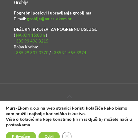
Groblje
Pogrebni poslovi i upravljanje grobljima
E-mail:
groblje@murs-ekom.hr
DEŽURNI BROJEVI ZA POGREBNU USLUGU
(
NAKON 15:00 h
)
+385 99 496 3215
Bojan Kodba:
+385 99 337 0770
/
+385 91 555 3974
Murs-Ekom d.o.o na web stranici koristi kolačiće kako bismo
Copyright © Murs-Ekom d.o.o. - Web rješenje:
InTeh
vam pružili najbolje korisničko iskustvo.
Više o kolačićima koje koristimo (ili ih isključiti) možete naći u
Impressum
Uvjeti korištenja
Politika privatnosti
postavkama
.
Javna nabava
Izjava o digitalnoj pristupačnosti
Close GDPR Cookie Banner
Prihvaćam
Odbij