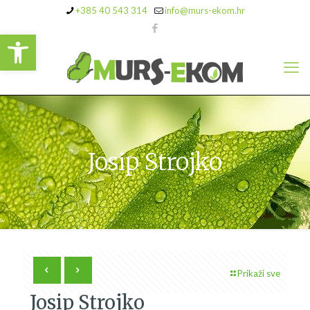
+385 40 543 314
info@murs-ekom.hr
Open toolbar
Josip Strojko
Prikaži sve
Josip Strojko