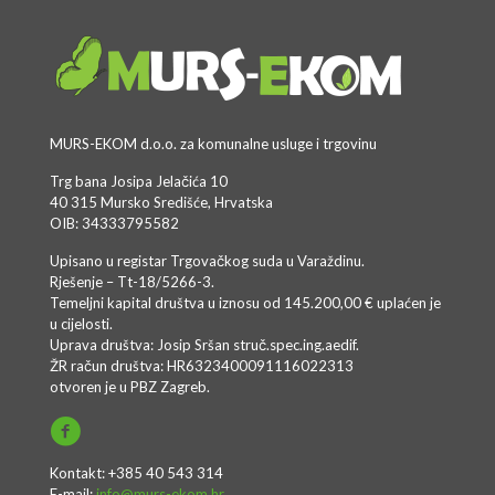
MURS-EKOM d.o.o. za komunalne usluge i trgovinu
Trg bana Josipa Jelačića 10
40 315 Mursko Središće, Hrvatska
OIB: 34333795582
Upisano u registar Trgovačkog suda u Varaždinu.
Rješenje – Tt-18/5266-3.
Temeljni kapital društva u iznosu od 145.200,00 € uplaćen je
u cijelosti.
Uprava društva: Josip Sršan struč.spec.ing.aedif.
ŽR račun društva: HR6323400091116022313
otvoren je u PBZ Zagreb.
Kontakt: +385 40 543 314
E-mail:
info@murs-ekom.hr