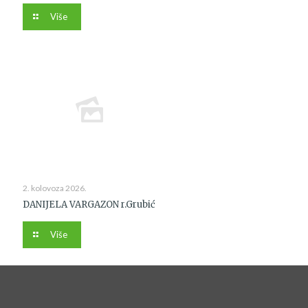
Više
2. kolovoza 2026.
DANIJELA VARGAZON r.Grubić
Više