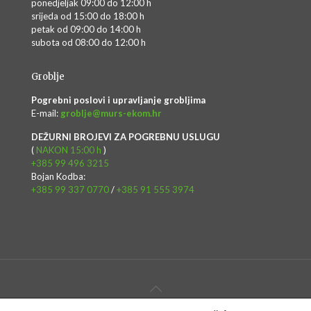
ponedjeljak 09:00 do 12:00 h
srijeda od 15:00 do 18:00 h
petak od 09:00 do 14:00 h
subota od 08:00 do 12:00 h
Groblje
Pogrebni poslovi i upravljanje grobljima
E-mail:
groblje@murs-ekom.hr
DEŽURNI BROJEVI ZA POGREBNU USLUGU
(
NAKON 15:00 h
)
+385 99 496 3215
Bojan Kodba:
+385 99 337 0770
/
+385 91 555 3974