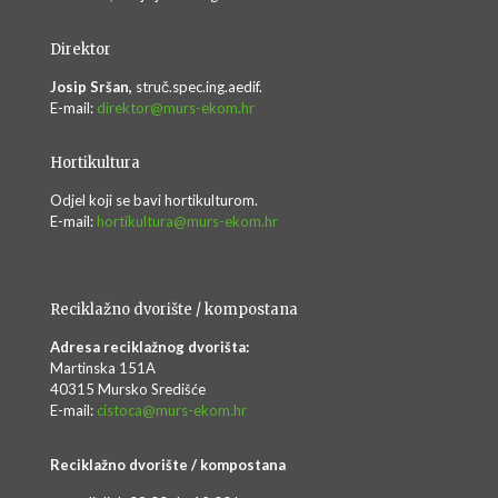
Direktor
Josip Sršan,
struč.spec.ing.aedif.
E-mail:
direktor@murs-ekom.hr
Hortikultura
Odjel koji se bavi hortikulturom.
E-mail:
hortikultura@murs-ekom.hr
Reciklažno dvorište / kompostana
Adresa reciklažnog dvorišta:
Martinska 151A
40315 Mursko Središće
E-mail:
cistoca@murs-ekom.hr
Reciklažno dvorište / kompostana