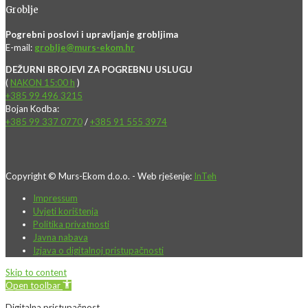
Groblje
Pogrebni poslovi i upravljanje grobljima
E-mail:
groblje@murs-ekom.hr
DEŽURNI BROJEVI ZA POGREBNU USLUGU
(
NAKON 15:00 h
)
+385 99 496 3215
Bojan Kodba:
+385 99 337 0770
/
+385 91 555 3974
Copyright © Murs-Ekom d.o.o. - Web rješenje:
InTeh
Impressum
Uvjeti korištenja
Politika privatnosti
Javna nabava
Izjava o digitalnoj pristupačnosti
Skip to content
Open toolbar
Digitalna pristupačnost