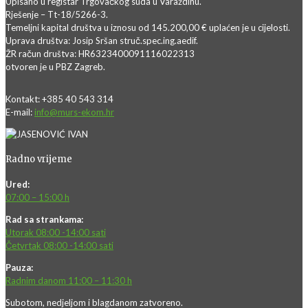
Upisano u registar Trgovačkog suda u Varaždinu.
Rješenje – Tt-18/5266-3.
Temeljni kapital društva u iznosu od 145.200,00 € uplaćen je u cijelosti.
Uprava društva: Josip Sršan struč.spec.ing.aedif.
ŽR račun društva: HR6323400091116022313
otvoren je u PBZ Zagreb.
Kontakt: +385 40 543 314
E-mail:
info@murs-ekom.hr
Radno vrijeme
Ured:
07:00 – 15:00 h
Rad sa strankama:
Utorak 08:00 -14:00 sati
Četvrtak 08:00 -14:00 sati
Pauza:
Radnim danom 11:00 – 11:30 h
Subotom, nedjeljom i blagdanom zatvoreno.