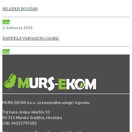
MLADEN BOGDAN
Više
2. kolovoza 2026.
DANIJELA VARGAZON r.Grubić
Više
MURS-EKOM d.o.o. za komunalne usluge i trgovinu
Trg bana Josipa Jelačića 10
40 315 Mursko Središće, Hrvatska
OIB: 34333795582