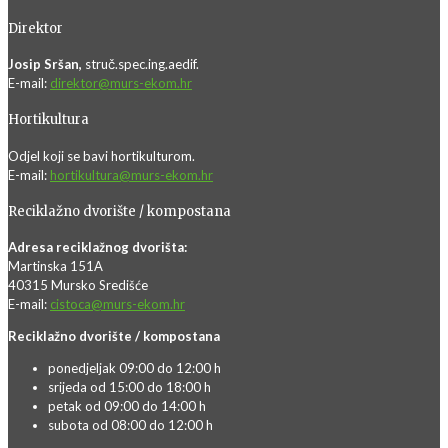
Direktor
Josip Sršan,
struč.spec.ing.aedif.
E-mail:
direktor@murs-ekom.hr
Hortikultura
Odjel koji se bavi hortikulturom.
E-mail:
hortikultura@murs-ekom.hr
Reciklažno dvorište / kompostana
Adresa reciklažnog dvorišta:
Martinska 151A
40315 Mursko Središće
E-mail:
cistoca@murs-ekom.hr
Reciklažno dvorište / kompostana
ponedjeljak 09:00 do 12:00 h
srijeda od 15:00 do 18:00 h
petak od 09:00 do 14:00 h
subota od 08:00 do 12:00 h