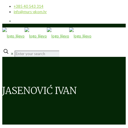
+385 40 543 314
info@murs-ekom.hr
✕
JASENOVIĆ IVAN