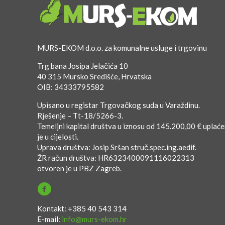
MURS-EKOM d.o.o. za komunalne usluge i trgovinu
Trg bana Josipa Jelačića 10
40 315 Mursko Središće, Hrvatska
OIB: 34333795582
Upisano u registar Trgovačkog suda u Varaždinu.
Rješenje – Tt-18/5266-3.
Temeljni kapital društva u iznosu od 145.200,00 € uplać
je u cijelosti.
Uprava društva: Josip Sršan struč.spec.ing.aedif.
ŽR račun društva: HR6323400091116022313
otvoren je u PBZ Zagreb.
Kontakt: +385 40 543 314
E-mail:
info@murs-ekom.hr