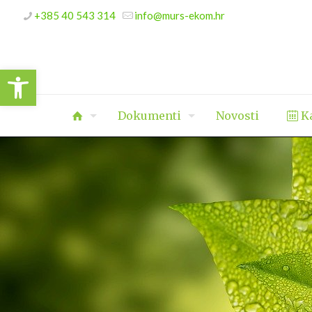
+385 40 543 314
info@murs-ekom.hr
Open toolbar
Dokumenti
Novosti
Ka