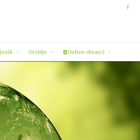
jenik
Groblje
Online obrasci