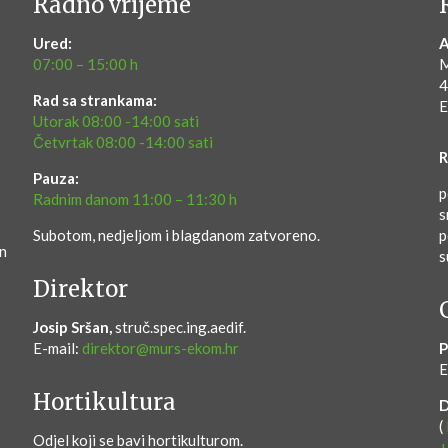
Radno vrijeme
Ured:
A
07:00 – 15:00 h
M
4
Rad sa strankama:
E
Utorak 08:00 -14:00 sati
Četvrtak 08:00 -14:00 sati
R
Pauza:
p
Radnim danom 11:00 – 11:30 h
s
Subotom, nedjeljom i blagdanom zatvoreno.
p
en
s
Direktor
Josip Sršan,
struč.spec.ing.aedif.
E-mail:
direktor@murs-ekom.hr
P
E
Hortikultura
(
Odjel koji se bavi hortikulturom.
+