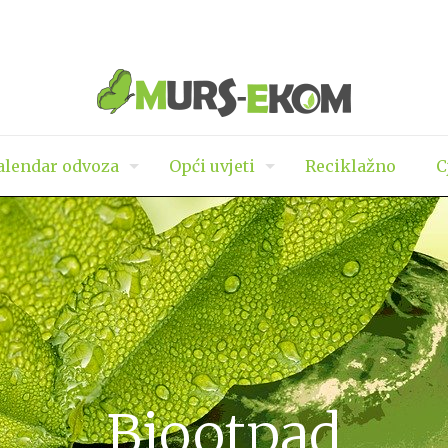
lendar odvoza
Opći uvjeti
Reciklažno
C
Biootpad