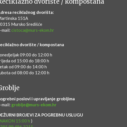
Reciklažno dvorište / kompostana
dresa reciklažnog dvorišta:
artinska 151A
0315 Mursko Središće
-mail:
cistoca@murs-ekom.hr
eciklažno dvorište / kompostana
onedjeljak 09:00 do 12:00 h
rijeda od 15:00 do 18:00 h
etak od 09:00 do 14:00 h
ubota od 08:00 do 12:00 h
Groblje
ogrebni poslovi i upravljanje grobljima
-mail:
groblje@murs-ekom.hr
DEŽURNI BROJEVI ZA POGREBNU USLUGU
NAKON 15:00 h
)
385 99 496 3215