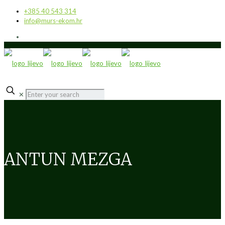
+385 40 543 314
info@murs-ekom.hr
✕
ANTUN MEZGA