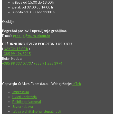
srijeda od 15:00 do 18:00 h
petak od 09:00 do 14:00 h
subota od 08:00 do 12:00 h
Groblje
Pogrebni poslovi i upravljanje grobljima
E-mail:
groblje@murs-ekom.hr
DEŽURNI BROJEVI ZA POGREBNU USLUGU
(
NAKON 15:00 h
)
+385 99 496 3215
Bojan Kodba:
+385 99 337 0770
/
+385 91 555 3974
Copyright © Murs-Ekom d.o.o. - Web rješenje:
InTeh
Impressum
Uvjeti korištenja
Politika privatnosti
Javna nabava
Izjava o digitalnoj pristupačnosti