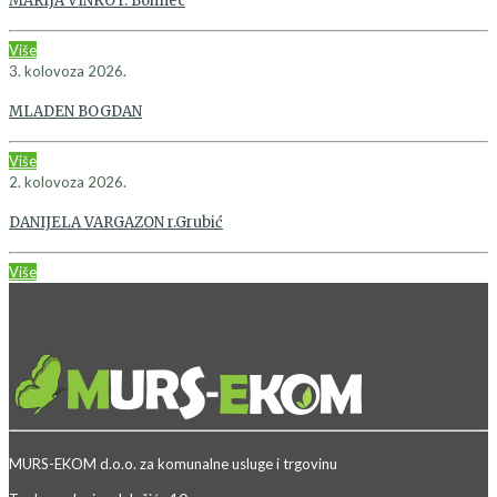
MARIJA VINKO r. Bohnec
Više
3. kolovoza 2026.
MLADEN BOGDAN
Više
2. kolovoza 2026.
DANIJELA VARGAZON r.Grubić
Više
MURS-EKOM d.o.o. za komunalne usluge i trgovinu