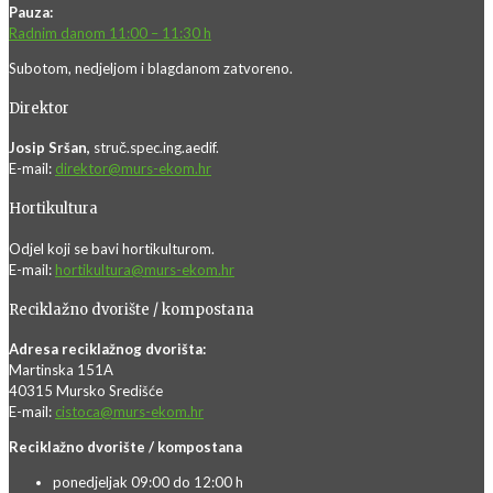
Pauza:
Radnim danom 11:00 – 11:30 h
Subotom, nedjeljom i blagdanom zatvoreno.
Direktor
Josip Sršan,
struč.spec.ing.aedif.
E-mail:
direktor@murs-ekom.hr
Hortikultura
Odjel koji se bavi hortikulturom.
E-mail:
hortikultura@murs-ekom.hr
Reciklažno dvorište / kompostana
Adresa reciklažnog dvorišta:
Martinska 151A
40315 Mursko Središće
E-mail:
cistoca@murs-ekom.hr
Reciklažno dvorište / kompostana
ponedjeljak 09:00 do 12:00 h