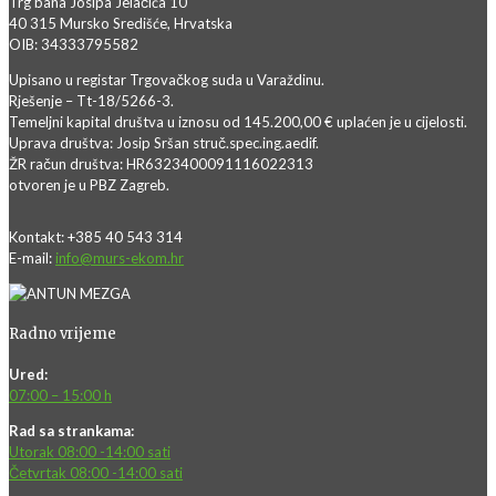
Trg bana Josipa Jelačića 10
40 315 Mursko Središće, Hrvatska
OIB: 34333795582
Upisano u registar Trgovačkog suda u Varaždinu.
Rješenje – Tt-18/5266-3.
Temeljni kapital društva u iznosu od 145.200,00 € uplaćen je u cijelosti.
Uprava društva: Josip Sršan struč.spec.ing.aedif.
ŽR račun društva: HR6323400091116022313
otvoren je u PBZ Zagreb.
Kontakt: +385 40 543 314
E-mail:
info@murs-ekom.hr
Radno vrijeme
Ured:
07:00 – 15:00 h
Rad sa strankama:
Utorak 08:00 -14:00 sati
Četvrtak 08:00 -14:00 sati