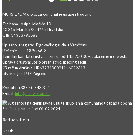
MURS-EKOM d.o.o. za komunalne usluge i trgovinu
Trg bana Josipa Jelačića 10
40 315 Mursko Središće, Hrvatska
OIB: 34333795582
Upisano u registar Trgovačkog suda u Varaždinu.
Rješenje – Tt-18/5266-3.
Temeljni kapital društva u iznosu od 145.200,00 € uplaćen je u cijelosti.
Uprava društva: Josip Sršan struč.spec.ing.aedif.
ŽR račun društva: HR6323400091116022313
otvoren je u PBZ Zagreb.
Kontakt: +385 40 543 314
E-mail:
info@murs-ekom.hr
Radno vrijeme
Ured: