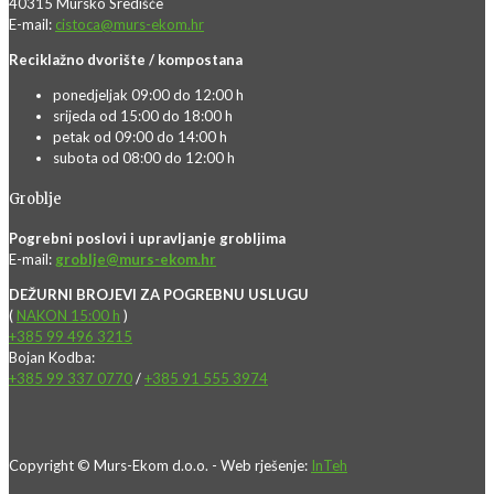
40315 Mursko Središće
E-mail:
cistoca@murs-ekom.hr
Reciklažno dvorište / kompostana
ponedjeljak 09:00 do 12:00 h
srijeda od 15:00 do 18:00 h
petak od 09:00 do 14:00 h
subota od 08:00 do 12:00 h
Groblje
Pogrebni poslovi i upravljanje grobljima
E-mail:
groblje@murs-ekom.hr
DEŽURNI BROJEVI ZA POGREBNU USLUGU
(
NAKON 15:00 h
)
+385 99 496 3215
Bojan Kodba:
+385 99 337 0770
/
+385 91 555 3974
Copyright © Murs-Ekom d.o.o. - Web rješenje:
InTeh