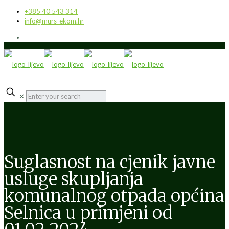
+385 40 543 314
info@murs-ekom.hr
✕
Suglasnost na cjenik javne
usluge skupljanja
komunalnog otpada općina
Selnica u primjeni od