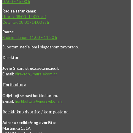
07:00 – 15:00 h
Rad sa strankama:
Utorak 08:00 -14:00 sati
Četvrtak 08:00 -14:00 sati
Pauza:
Radnim danom 11:00 – 11:30 h
Subotom, nedjeljom i blagdanom zatvoreno.
Direktor
Josip Sršan,
struč.spec.ing.aedif.
E-mail:
direktor@murs-ekom.hr
Hortikultura
Odjel koji se bavi hortikulturom.
E-mail:
hortikultura@murs-ekom.hr
Reciklažno dvorište / kompostana
Adresa reciklažnog dvorišta:
Martinska 151A