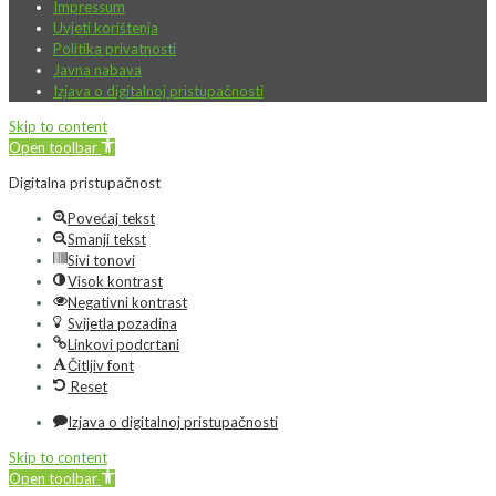
Impressum
Uvjeti korištenja
Politika privatnosti
Javna nabava
Izjava o digitalnoj pristupačnosti
Skip to content
Open toolbar
Digitalna pristupačnost
Povećaj tekst
Smanji tekst
Sivi tonovi
Visok kontrast
Negativni kontrast
Svijetla pozadina
Linkovi podcrtani
Čitljiv font
Reset
Izjava o digitalnoj pristupačnosti
Skip to content
Open toolbar