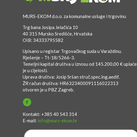
MURS-EKOM d.o.o. za komunalne usluge i trgovinu
Trg bana Josipa Jelačića 10
40 315 Mursko Središće, Hrvatska
OIB: 34333795582
Upisano u registar Trgovačkog suda u Varaždinu.
Rješenje – Tt-18/5266-3.
Temeljni kapital društva u iznosu od 145.200,00 € uplać
je u cijelosti.
Uprava društva: Josip Sršan struč.spec.ing.aedif.
ŽR račun društva: HR6323400091116022313
otvoren je u PBZ Zagreb.
Kontakt: +385 40 543 314
E-mail:
info@murs-ekom.hr