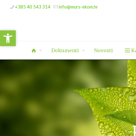
+385 40 543 314
info@murs-ekom.hr
Open toolbar
Open toolbar
Dokumenti
Novosti
Ka