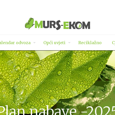
lendar odvoza
Opći uvjeti
Reciklažno
C
Plan nabave -202