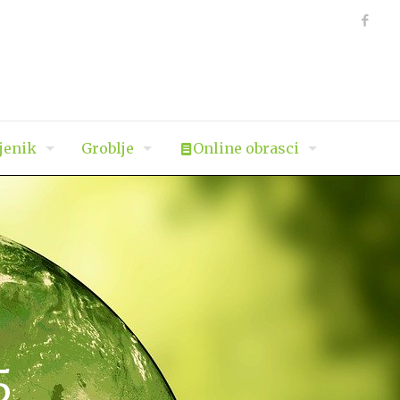
jenik
Groblje
Online obrasci
5