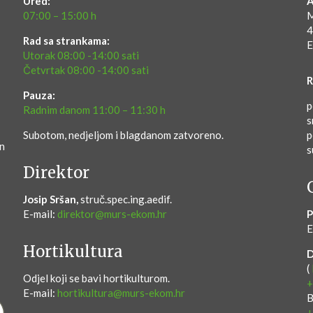
Ured:
A
07:00 – 15:00 h
M
4
Rad sa strankama:
E
Utorak 08:00 -14:00 sati
Četvrtak 08:00 -14:00 sati
R
Pauza:
p
Radnim danom 11:00 – 11:30 h
s
Subotom, nedjeljom i blagdanom zatvoreno.
p
en
s
Direktor
Josip Sršan,
struč.spec.ing.aedif.
E-mail:
direktor@murs-ekom.hr
P
E
Hortikultura
(
Odjel koji se bavi hortikulturom.
+
E-mail:
hortikultura@murs-ekom.hr
B
+