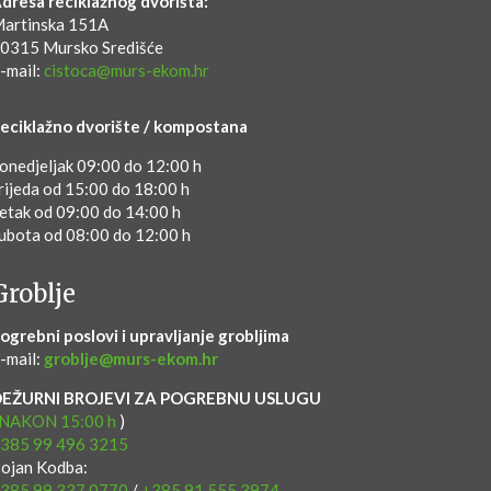
dresa reciklažnog dvorišta:
artinska 151A
0315 Mursko Središće
-mail:
cistoca@murs-ekom.hr
eciklažno dvorište / kompostana
onedjeljak 09:00 do 12:00 h
rijeda od 15:00 do 18:00 h
etak od 09:00 do 14:00 h
ubota od 08:00 do 12:00 h
Groblje
ogrebni poslovi i upravljanje grobljima
-mail:
groblje@murs-ekom.hr
DEŽURNI BROJEVI ZA POGREBNU USLUGU
NAKON 15:00 h
)
385 99 496 3215
ojan Kodba:
385 99 337 0770
/
+385 91 555 3974