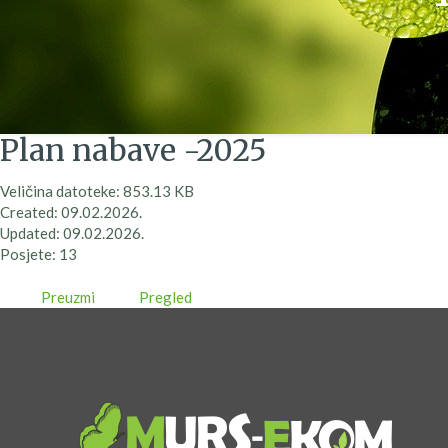
Plan nabave -2025
Veličina datoteke: 853.13 KB
Created: 09.02.2026.
Updated: 09.02.2026.
Posjete: 13
Preuzmi
Pregled