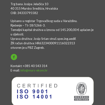
Trg bana Josipa Jelačića 10
40 315 Mursko Središće, Hrvatska
OIB: 34333795582
Upisano u registar Trgovačkog suda u Varaždinu.
Rješenje – Tt-18/5266-3.
Temeljni kapital društva u iznosu od 145.200,00 € uplaćen je
u cijelosti.
Uprava društva: Josip Sršan struč.spec.ing.aedif.
ŽR račun društva: HR6323400091116022313
otvoren je u PBZ Zagreb.
Kontakt: +385 40 543 314
E-mail:
info@murs-ekom.hr