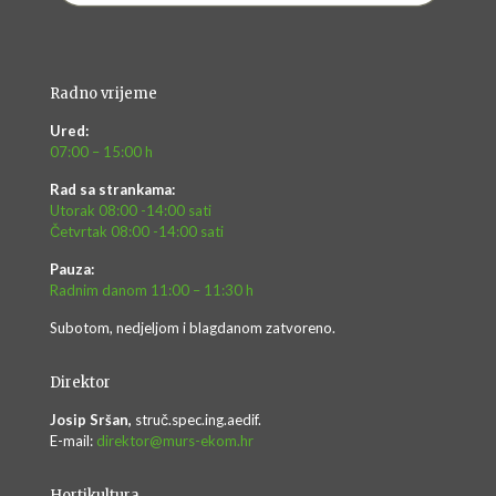
Radno vrijeme
Ured:
07:00 – 15:00 h
Rad sa strankama:
Utorak 08:00 -14:00 sati
Četvrtak 08:00 -14:00 sati
Pauza:
Radnim danom 11:00 – 11:30 h
Subotom, nedjeljom i blagdanom zatvoreno.
Direktor
Josip Sršan,
struč.spec.ing.aedif.
E-mail:
direktor@murs-ekom.hr
Hortikultura