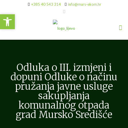
+385 40 543 314
info@murs-ekom.hr
Open toolbar
Open toolbar
Odluka o III. izmjeni i
dopuni Odluke o načinu
pružanja javne usluge
sakupljanja
komunalnog otpada
grad Mursko Središće