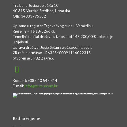
Trg bana Josipa Jelačića 10
40 315 Mursko Središće, Hrvatska
OIB: 34333795582
Upisano u registar Trgovačkog suda u Varaždinu.
Rješenje – Tt-18/5266-3.
Temeljni kapital društva u iznosu od 145.200,00 € uplaćen je
u cijelosti.
Uprava društva: Josip Sršan struč.spec.ing.aedif.
ŽR račun društva: HR6323400091116022313
otvoren je u PBZ Zagreb.
Kontakt: +385 40 543 314
E-mail:
info@murs-ekom.hr
Radno vrijeme