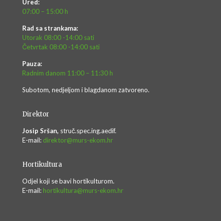
Ured:
07:00 – 15:00 h
Rad sa strankama:
Utorak 08:00 -14:00 sati
Četvrtak 08:00 -14:00 sati
Pauza:
Radnim danom 11:00 – 11:30 h
Subotom, nedjeljom i blagdanom zatvoreno.
Direktor
Josip Sršan,
struč.spec.ing.aedif.
E-mail:
direktor@murs-ekom.hr
Hortikultura
Odjel koji se bavi hortikulturom.
E-mail:
hortikultura@murs-ekom.hr