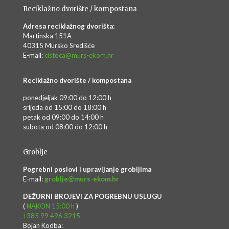
Reciklažno dvorište / kompostana
Adresa reciklažnog dvorišta:
Martinska 151A
40315 Mursko Središće
E-mail:
cistoca@murs-ekom.hr
Reciklažno dvorište / kompostana
ponedjeljak 09:00 do 12:00 h
srijeda od 15:00 do 18:00 h
petak od 09:00 do 14:00 h
subota od 08:00 do 12:00 h
Groblje
Pogrebni poslovi i upravljanje grobljima
E-mail:
groblje@murs-ekom.hr
DEŽURNI BROJEVI ZA POGREBNU USLUGU
(
NAKON 15:00 h
)
+385 99 496 3215
Bojan Kodba: