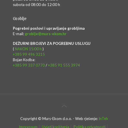
subota od 08:00 do 12:00 h
Groblje
Pogrebni poslovi i upravljanje grobljima
E-mail:
groblje@murs-ekom.hr
DEŽURNI BROJEVI ZA POGREBNU USLUGU
(
NAKON 15:00 h
)
+385 99 496 3215
Bojan Kodba:
+385 99 337 0770
/
+385 91 555 3974
Copyright © Murs-Ekom d.o.o. - Web rješenje:
InTeh
Impressum
Uvjeti korištenja
Politika privatnosti