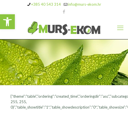
+385 40 543 314
info@murs-ekom.hr
Open toolbar
{“theme”:”table”,”ordering”:”created_time”,”orderingdir”:”asc”,”subcat
255, 255,
0)”,”table_showtitle”:”1″,”table_showdescription”:”0″,”table_showsize