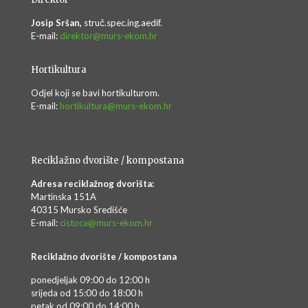
Josip Sršan,
struč.spec.ing.aedif.
E-mail:
direktor@murs-ekom.hr
Hortikultura
Odjel koji se bavi hortikulturom.
E-mail:
hortikultura@murs-ekom.hr
Reciklažno dvorište / kompostana
Adresa reciklažnog dvorišta:
Martinska 151A
40315 Mursko Središće
E-mail:
cistoca@murs-ekom.hr
Reciklažno dvorište / kompostana
ponedjeljak 09:00 do 12:00 h
srijeda od 15:00 do 18:00 h
petak od 09:00 do 14:00 h