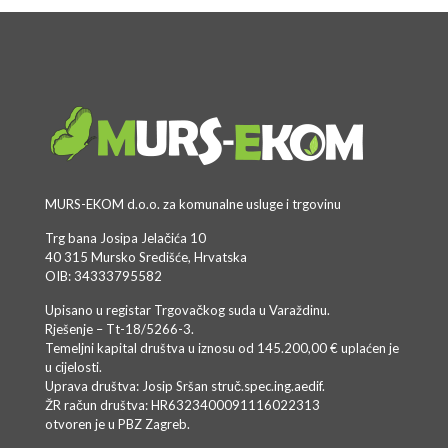
MURS-EKOM d.o.o. za komunalne usluge i trgovinu
Trg bana Josipa Jelačića 10
40 315 Mursko Središće, Hrvatska
OIB: 34333795582
Upisano u registar Trgovačkog suda u Varaždinu.
Rješenje – Tt-18/5266-3.
Temeljni kapital društva u iznosu od 145.200,00 € uplaćen je
u cijelosti.
Uprava društva: Josip Sršan struč.spec.ing.aedif.
ŽR račun društva: HR6323400091116022313
otvoren je u PBZ Zagreb.