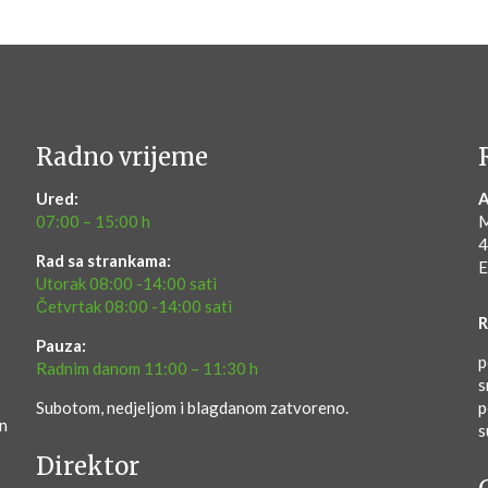
Radno vrijeme
Ured:
A
07:00 – 15:00 h
M
4
Rad sa strankama:
E
Utorak 08:00 -14:00 sati
Četvrtak 08:00 -14:00 sati
R
Pauza:
p
Radnim danom 11:00 – 11:30 h
s
Subotom, nedjeljom i blagdanom zatvoreno.
p
en
s
Direktor