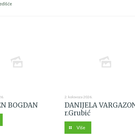
redišće
26.
2. kolovoza 2026.
N BOGDAN
DANIJELA VARGAZO
r.Grubić
Više