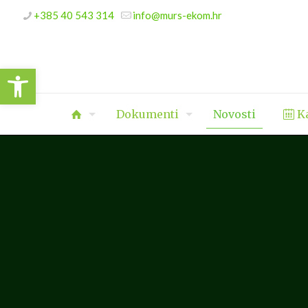
+385 40 543 314
info@murs-ekom.hr
Open toolbar
Dokumenti
Novosti
Ka