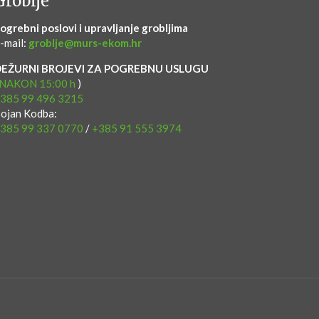
Groblje
ogrebni poslovi i upravljanje grobljima
-mail:
groblje@murs-ekom.hr
DEŽURNI BROJEVI ZA POGREBNU USLUGU
NAKON 15:00 h
)
385 99 496 3215
ojan Kodba:
385 99 337 0770
/
+385 91 555 3974