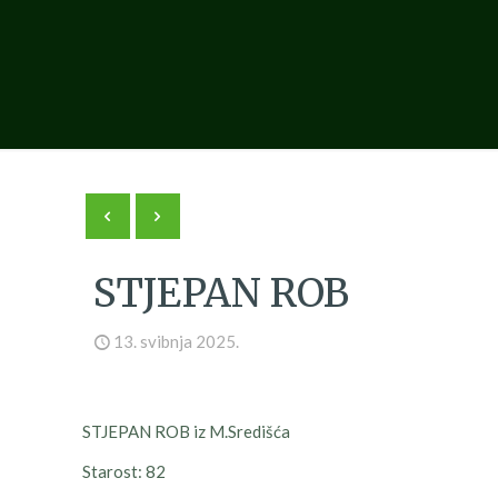
STJEPAN ROB
13. svibnja 2025.
STJEPAN ROB iz M.Središća
Starost: 82