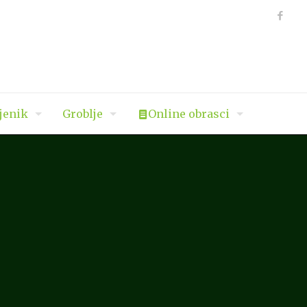
jenik
Groblje
Online obrasci