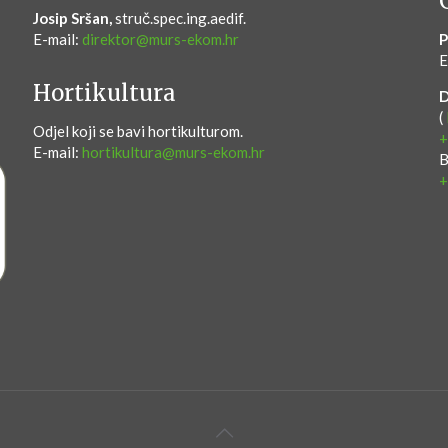
Josip Sršan,
struč.spec.ing.aedif.
E-mail:
direktor@murs-ekom.hr
P
E
Hortikultura
(
Odjel koji se bavi hortikulturom.
+
E-mail:
hortikultura@murs-ekom.hr
B
+