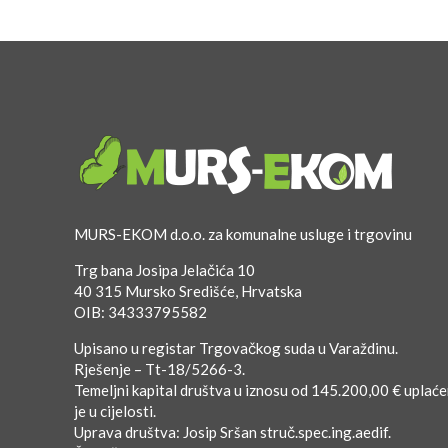
MURS-EKOM d.o.o. za komunalne usluge i trgovinu
Trg bana Josipa Jelačića 10
40 315 Mursko Središće, Hrvatska
OIB: 34333795582
Upisano u registar Trgovačkog suda u Varaždinu.
Rješenje – Tt-18/5266-3.
Temeljni kapital društva u iznosu od 145.200,00 € uplać
je u cijelosti.
Uprava društva: Josip Sršan struč.spec.ing.aedif.