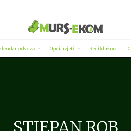
lendar odvoza
Opći uvjeti
Reciklažno
C
STJEPAN ROB