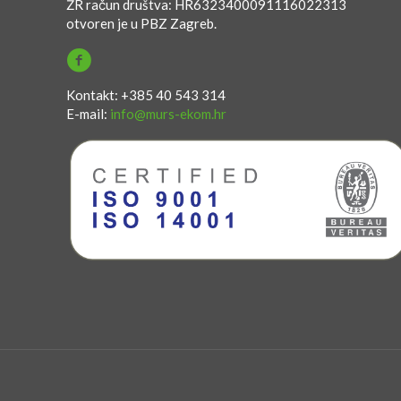
ŽR račun društva: HR6323400091116022313
otvoren je u PBZ Zagreb.
Kontakt: +385 40 543 314
E-mail:
info@murs-ekom.hr