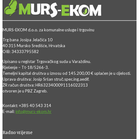
MURS-EKOM d.o.o. za komunalne usluge i trgovinu
Trg bana Josipa Jelačića 10
40 315 Mursko Središće, Hrvatska
OIB: 34333795582
Upisano u registar Trgovačkog suda u Varaždinu.
Rješenje – Tt-18/5266-3.
Temeljni kapital društva u iznosu od 145.200,00 € uplaćen je u cijelosti.
Uprava društva: Josip Sršan struč.spec.ing.aedif.
ŽR račun društva: HR6323400091116022313
otvoren je u PBZ Zagreb.
Kontakt: +385 40 543 314
E-mail:
info@murs-ekom.hr
Radno vrijeme