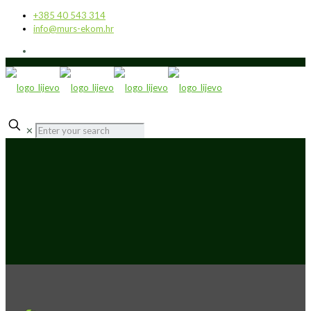
+385 40 543 314
info@murs-ekom.hr
✕