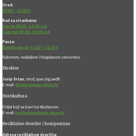
Ured:
07:00 – 15:00 h
Rad sa strankama:
Utorak 08:00 -14:00 sati
Četvrtak 08:00 -14:00 sati
Pauza:
Radnim danom 11:00 – 11:30 h
Subotom, nedjeljom i blagdanom zatvoreno.
Direktor
Josip Sršan,
struč.spec.ing.aedif.
E-mail:
direktor@murs-ekom.hr
Hortikultura
Odjel koji se bavi hortikulturom.
E-mail:
hortikultura@murs-ekom.hr
Reciklažno dvorište / kompostana
Adresa reciklažnog dvorišta: