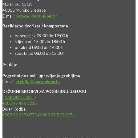
Martinska 151A
40315 Mursko Središće
E-mail:
cistoca@murs-ekom.hr
Reciklažno dvorište / kompostana
ponedjeljak 09:00 do 12:00 h
srijeda od 15:00 do 18:00 h
petak od 09:00 do 14:00 h
subota od 08:00 do 12:00 h
Groblje
Pogrebni poslovi i upravljanje grobljima
E-mail:
groblje@murs-ekom.hr
DEŽURNI BROJEVI ZA POGREBNU USLUGU
(
NAKON 15:00 h
)
+385 99 496 3215
Bojan Kodba:
+385 99 337 0770
/
+385 91 555 3974