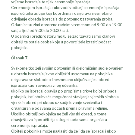
vrijeme ispraćaja te tijek ceremonije ispraćaja.
Ceremonijom ispraćaja rukovodi voditelj ceremonije ispraćaja
isporučitelja usluge koji koordinira i osigurava nesmetano
odvijanje obreda ispraćaja do potpunog zatvaranja groba.
Odarnice su zimi otvorene radnim vremenom od 9:00 do 19:00
sati, a ljeti od 9:00 do 20:00 sati.
U odarnici i predprostoru mogu se zadržavati samo članovi
obitelji te ostale osobe koje u povorci žele izraziti počast
pokojniku.
Članak 7.
Svakome tko želi svojim potpunim ili djelomičnim sudjelovanjem
u obredu ispraćaja javno obilježiti uspomenu na pokojnika,
osigurava se slobodno i nesmetano uključivanje u obred
ispraćaja kao ravnopravnog učesnika.
ukoliko se ispraćaj obavlja po propisima crkve kojoj pripada
pokojnik, isti obuhvaća mogućnost stavljanja vjerskih simbola,
vjerskih obred pri ukopu uz sudjelovanje svećenika i
organiziranje odavanja počasti prema pravilima religije.
Ukoliko obitelji pokojnika ne želi vjerski obred, o tome
obavještava isporučitelja usluge i tada sama organizira
ceremoniju ispraćaja.
Obitelj pokojnika može naglasiti da želi da se ispraćaj i ukop