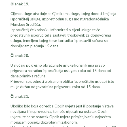
Članak 19.
Cijena usluge utvrđuje se Cjenikom usluge, kojeg donosi i mijenja
isporučitelj usluge, uz prethodnu suglasnost gradonačelnika
Murskog Središća.
Isporučitelj će korisniku informirati o cijeni usluge te će
predstavnik isporučitelja sastaviti troškovnik za dogovorenu
uslugu, temeljem kojeg će se korisniku ispostaviti računa sa
dospijećem plaćanja 15 dana.
Članak 20.
U slučaju pogrešno obračunate usluge korisnik ima pravo
prigovora na račun isporučitelja usluge u roku od 15 dana od
dana primitka računa.
Prigovor se podnosi u pisanom obliku isporučitelju usluge i isto
mu je dužan odgovoriti na prigovor u roku od 15 dana.
Članak 21.
Ukoliko bilo koja odredba Općih uvjeta jest ili postanje ništava,
nevaljana ili neprovediva, to neće utjecati na ostatak Općih
uvjeta, te će se ostatak Općih uvjeta primjenjivati u najvećem
mogućem opsegu dozvoljenim zakonom.