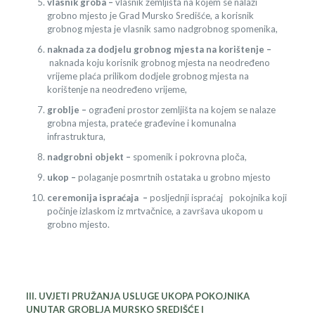
vlasnik groba –
vlasnik zemljišta na kojem se nalazi
grobno mjesto je Grad Mursko Središće, a korisnik
grobnog mjesta je vlasnik samo nadgrobnog spomenika,
naknada za dodjelu grobnog mjesta na korištenje –
naknada koju korisnik grobnog mjesta na neodređeno
vrijeme plaća prilikom dodjele grobnog mjesta na
korištenje na neodređeno vrijeme,
groblje –
ograđeni prostor zemljišta na kojem se nalaze
grobna mjesta, prateće građevine i komunalna
infrastruktura,
nadgrobni objekt –
spomenik i pokrovna ploča,
ukop –
polaganje posmrtnih ostataka u grobno mjesto
ceremonija ispraćaja –
posljednji ispraćaj pokojnika koji
počinje izlaskom iz mrtvačnice, a završava ukopom u
grobno mjesto.
III. UVJETI PRUŽANJA USLUGE UKOPA POKOJNIKA
UNUTAR GROBLJA MURSKO SREDIŠĆE I