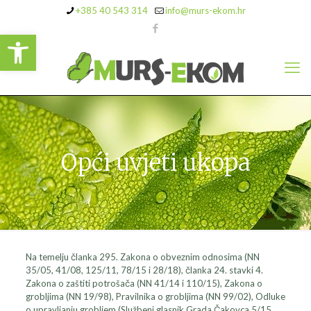
+385 40 543 314
info@murs-ekom.hr
Open toolbar
Opći uvjeti ukopa
Na temelju članka 295. Zakona o obveznim odnosima (NN
35/05, 41/08, 125/11, 78/15 i 28/18), članka 24. stavki 4.
Zakona o zaštiti potrošača (NN 41/14 i 110/15), Zakona o
grobljima (NN 19/98), Pravilnika o grobljima (NN 99/02), Odluke
o upravljanju grobljem (Službeni glasnik Grada Čakovca 5/15,