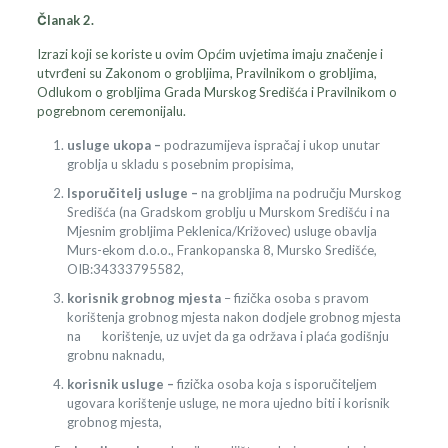
Članak 2.
Izrazi koji se koriste u ovim Općim uvjetima imaju značenje i
utvrđeni su Zakonom o grobljima, Pravilnikom o grobljima,
Odlukom o grobljima Grada Murskog Središća i Pravilnikom o
pogrebnom ceremonijalu.
usluge ukopa –
podrazumijeva ispračaj i ukop unutar
groblja u skladu s posebnim propisima,
Isporučitelj usluge –
na grobljima na području Murskog
Središća (na Gradskom groblju u Murskom Središću i na
Mjesnim grobljima Peklenica/Križovec) usluge obavlja
Murs-ekom d.o.o., Frankopanska 8, Mursko Središće,
OIB:34333795582,
korisnik grobnog mjesta
– fizička osoba s pravom
korištenja grobnog mjesta nakon dodjele grobnog mjesta
na korištenje, uz uvjet da ga održava i plaća godišnju
grobnu naknadu,
korisnik usluge –
fizička osoba koja s isporučiteljem
ugovara korištenje usluge, ne mora ujedno biti i korisnik
grobnog mjesta,