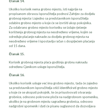
Članak 14.
Ukoliko korisnik nema grobno mjesto, isti najprije na
propisanom obrascu isporučitelja podnosi Zahtjev za dodjelu
grobnog mjesta i zajedno sa predstavnikom isporučitelja
odabire grobno mjesto u koje će se izvršiti ukop pokojnika.
Za odabrano grobno mjesto korisniku se izdaje rješenje
korištenja grobnog mjesta na neodređeno vrijeme, kojim se
određuje plaćanje naknade za dodjelu grobnog mjesta na
neodređeno vrijeme i ispostavlja račun s dospijećem plaćanja
od 15 dana.
Članak 15.
Korisnik grobnog mjesta plaća godišnju grobnu naknadu
određenu Cjenikom usluge isporučitelja.
Članak 16.
Ukoliko korisnik usluge već ima grobno mjesto, tada će zajedno
sa predstavnikom isporučitelja otići identificirati grobno mjesto
u koje će se ukopati pokojnik, te će prisustvovati otvaranju
grobnice, odnosno pokrovne ploče na nadgrobnom spomeniku,
ukoliko je na grobnom mjestu sagrađena grobnica, odnosno
nadgrobni spomenik i dati će pisanu suglasnost da dozvoljava