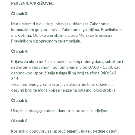
PEKLENICA/KRIŽOVEC
Članak 3.
Murs-ekom d.o.o. uslugu obavlja u skladu sa Zakonom o
komunalnom gospodarstvu, Zakonom o grobljima, Pravilnikom
o grobljima, Odluka o grobljima grada Murskog Središća i
Pravilnikom o pogrebnom ceremonijalu.
Članak 4.
Prijava za ukop može se obaviti svakog radnog dana, subotom i
nedjeljom u redovnom radnom vremenu od 07:00 – 15:00 sati
osobno kod isporučitelja usluge ili na broj telefona 040/543-
314.
Izvan redovnog vremena prijava ukopa može se obaviti na
dežurni broj telefona koji se nalaze na oglasnoj ploči groblja.
Članak 5.
Ukopi se obavljaju radnim danom, subotom i nedjeljom.
Članak 6.
Korisnik u dogovoru sa isporučiteljem usluge utvrđuje datum i