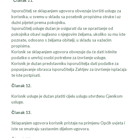
Članak 11.
Isporučitelj se sklapanjem ugovora obvezuje izvršiti uslugu za
korisnika, u svemu u skladu sa posebnik propisima struke i uz
dužni pijetet prema pokojniku.
Isporučitelj usluge dužan je osigurati da se opraštanje od
pokojnika obavi suglasno s njegovim željama, ukoliko su mu iste
poznate, odnosno s željama obitelji, u skladu sa važećim
propisima.
Korisnik se sklapanjem ugovora obvezuje da će dati istinite
podatke o umrloj osobi potrebne za izvršenje usluge.
Korisnik je dužan predstavniku isporučitelja dati podatke za
popunjavanje obrasca isporučitelja Zahtjev za izvršenje isplaćaja
te iste potpisati.
Članak 12.
Korisnik usluge je dužan platiti cijelu uslugu utvrđenu Cjenikom
usluge.
Članak 13.
Sklapanjem ugovora korisnik pristaje na primjenu Općih uvjeta i
iste se smatraju sastavnim dijelom ugovora.