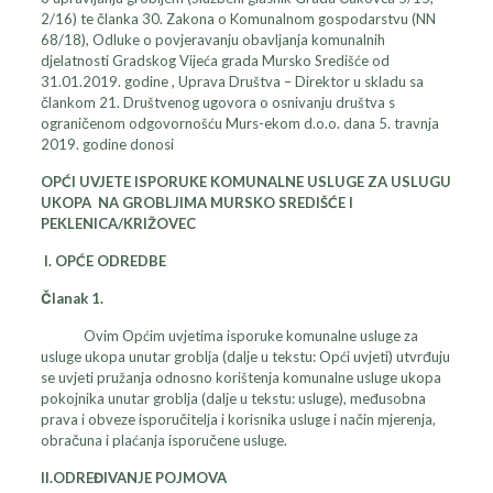
2/16) te članka 30. Zakona o Komunalnom gospodarstvu (NN
68/18), Odluke o povjeravanju obavljanja komunalnih
djelatnosti Gradskog Vijeća grada Mursko Središće od
31.01.2019. godine , Uprava Društva – Direktor u skladu sa
člankom 21. Društvenog ugovora o osnivanju društva s
ograničenom odgovornošću Murs-ekom d.o.o. dana 5. travnja
2019. godine donosi
OPĆI UVJETE ISPORUKE KOMUNALNE USLUGE ZA
USLUGU
UKOPA NA GROBLJIMA
MURSKO SREDIŠĆE I
PEKLENICA/KRIŽOVEC
I. OPĆE ODREDBE
Članak 1.
Ovim Općim uvjetima isporuke komunalne usluge za
usluge ukopa unutar groblja (dalje u tekstu: Opći uvjeti) utvrđuju
se uvjeti pružanja odnosno korištenja komunalne usluge ukopa
pokojnika unutar groblja (dalje u tekstu: usluge), međusobna
prava i obveze isporučitelja i korisnika usluge i način mjerenja,
obračuna i plaćanja isporučene usluge.
II.ODREĐIVANJE POJMOVA