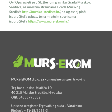
Ovi Opći uvjeti su u Službenom glasniku Grada Murskog
Središća, na mrežnim stranicama Grada Murskog
Središća
http://mursko-sredisce.hr/
, na oglasnoj ploči
isporučitelja usluge, te na mrežnim stranicama
isporučitelja
https://www.murs-ekom.hr/
.
MURS-EKOM d.o.o. za komunalne usluge i trgovinu
Trg bana Josipa Jelačića 10
40 315 Mursko Središće, Hrvatska
OIB: 34333795582
Upisano u registar Trgovačkog suda u Varaždinu.
Rješenje – Tt-18/5266-3.