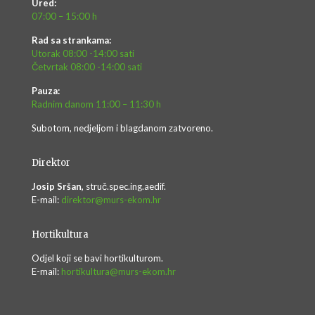
Ured:
07:00 – 15:00 h
Rad sa strankama:
Utorak 08:00 -14:00 sati
Četvrtak 08:00 -14:00 sati
Pauza:
Radnim danom 11:00 – 11:30 h
Subotom, nedjeljom i blagdanom zatvoreno.
Direktor
Josip Sršan,
struč.spec.ing.aedif.
E-mail:
direktor@murs-ekom.hr
Hortikultura
Odjel koji se bavi hortikulturom.
E-mail:
hortikultura@murs-ekom.hr