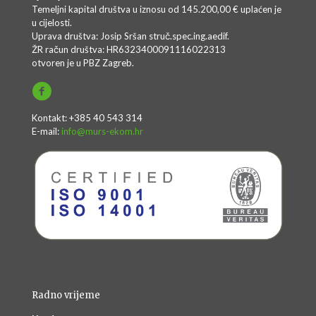
Temeljni kapital društva u iznosu od 145.200,00 € uplaćen je
u cijelosti.
Uprava društva: Josip Sršan struč.spec.ing.aedif.
ŽR račun društva: HR6323400091116022313
otvoren je u PBZ Zagreb.
Kontakt: +385 40 543 314
E-mail:
info@murs-ekom.hr
Radno vrijeme