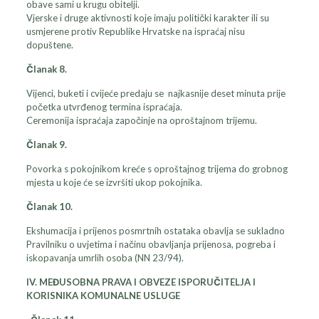
obave sami u krugu obitelji.
Vjerske i druge aktivnosti koje imaju politički karakter ili su
usmjerene protiv Republike Hrvatske na ispraćaj nisu
dopuštene.
Članak 8.
Vijenci, buketi i cvijeće predaju se najkasnije deset minuta prije
početka utvrđenog termina ispraćaja.
Ceremonija ispraćaja započinje na oproštajnom trijemu.
Članak 9.
Povorka s pokojnikom kreće s oproštajnog trijema do grobnog
mjesta u koje će se izvršiti ukop pokojnika.
Članak 10.
Ekshumacija i prijenos posmrtnih ostataka obavlja se sukladno
Pravilniku o uvjetima i načinu obavljanja prijenosa, pogreba i
iskopavanja umrlih osoba (NN 23/94).
IV. MEĐUSOBNA PRAVA I OBVEZE ISPORUČITELJA I
KORISNIKA KOMUNALNE USLUGE