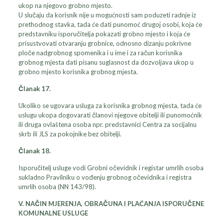
ukop na njegovo grobno mjesto.
U slučaju da korisnik nije u mogućnosti sam poduzeti radnje iz
prethodnog stavka, tada će dati punomoć drugoj osobi, koja će
predstavniku isporučitelja pokazati grobno mjesto i koja će
prisustvovati otvaranju grobnice, odnosno dizanju pokrivne
ploče nadgrobnog spomenika i u ime i za račun korisnika
grobnog mjesta dati pisanu suglasnost da dozvoljava ukop u
grobno mjesto korisnika grobnog mjesta.
Članak 17.
Ukoliko se ugovara usluga za korisnika grobnog mjesta, tada će
uslugu ukopa dogovarati članovi njegove obitelji ili punomoćnik
ili druga ovlaštena osoba npr. predstavnici Centra za socijalnu
skrb ili JLS za pokojnike bez obitelji.
Članak 18.
Isporučitelj usluge vodi Grobni očevidnik i registar umrlih osoba
sukladno Pravilniku o vođenju grobnog očevidnika i registra
umrlih osoba (NN 143/98).
V. NAČIN MJERENJA, OBRAČUNA I PLAĆANJA ISPORUČENE
KOMUNALNE USLUGE