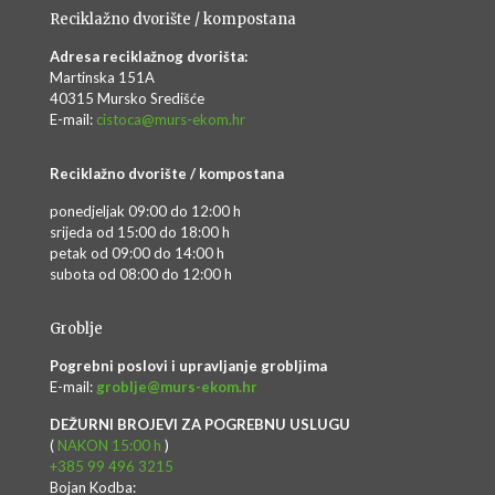
Reciklažno dvorište / kompostana
Adresa reciklažnog dvorišta:
Martinska 151A
40315 Mursko Središće
E-mail:
cistoca@murs-ekom.hr
Reciklažno dvorište / kompostana
ponedjeljak 09:00 do 12:00 h
srijeda od 15:00 do 18:00 h
petak od 09:00 do 14:00 h
subota od 08:00 do 12:00 h
Groblje
Pogrebni poslovi i upravljanje grobljima
E-mail:
groblje@murs-ekom.hr
DEŽURNI BROJEVI ZA POGREBNU USLUGU
(
NAKON 15:00 h
)
+385 99 496 3215
Bojan Kodba: