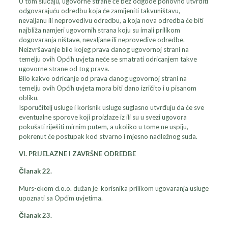
U tom slučaju, ugovorne strane će bez odgode ponovno utvrditi
odgovarajuću odredbu koja će zamijeniti takvuništavu,
nevaljanu ili neprovedivu odredbu, a koja nova odredba će biti
najbliža namjeri ugovornih strana koju su imali prilikom
dogovaranja ništave, nevaljane ili neprovedive odredbe.
Neizvršavanje bilo kojeg prava danog ugovornoj strani na
temelju ovih Općih uvjeta neće se smatrati odricanjem takve
ugovorne strane od tog prava.
Bilo kakvo odricanje od prava danog ugovornoj strani na
temelju ovih Općih uvjeta mora biti dano izričito i u pisanom
obliku.
Isporučitelj usluge i korisnik usluge suglasno utvrđuju da će sve
eventualne sporove koji proizlaze iz ili su u svezi ugovora
pokušati riješiti mirnim putem, a ukoliko u tome ne uspiju,
pokrenut će postupak kod stvarno i mjesno nadležnog suda.
VI. PRIJELAZNE I ZAVRŠNE ODREDBE
Članak 22.
Murs-ekom d.o.o. dužan je korisnika prilikom ugovaranja usluge
upoznati sa Općim uvjetima.
Članak 23.