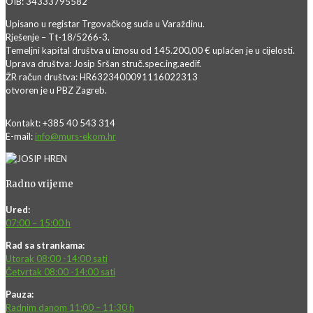
OIB: 34333795582
Upisano u registar Trgovačkog suda u Varaždinu.
Rješenje – Tt-18/5266-3.
Temeljni kapital društva u iznosu od 145.200,00 € uplaćen je u cijelosti.
Uprava društva: Josip Sršan struč.spec.ing.aedif.
ŽR račun društva: HR6323400091116022313
otvoren je u PBZ Zagreb.
Kontakt: +385 40 543 314
E-mail:
info@murs-ekom.hr
Radno vrijeme
Ured:
07:00 – 15:00 h
Rad sa strankama:
Utorak 08:00 -14:00 sati
Četvrtak 08:00 -14:00 sati
Pauza:
Radnim danom 11:00 – 11:30 h