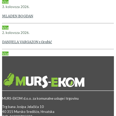
Više
3. kolovoza 2026.
MLADEN BOGDAN
Više
2. kolovoza 2026.
DANIJELA VARGAZON r.Grubić
Više
MURS-EKOM d.o.o. za komunalne usluge i trgovinu
Trg bana Josipa Jelačića 10
40 315 Mursko Središće, Hrvatska