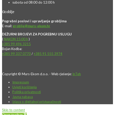
subota od 08:00 do 12:00 h
Groblje
Pogrebni poslovi i upravljanje grobljima
E-mail:
groblje@murs-ekom.hr
DEŽURNI BROJEVI ZA POGREBNU USLUGU
(
NAKON 15:00 h
)
+385 99 496 3215
Bojan Kodba:
+385 99 337 0770
/
+385 91 555 3974
Copyright © Murs-Ekom d.o.o. - Web rješenje:
InTeh
Impressum
Uvjeti korištenja
Politika privatnosti
Javna nabava
Izjava o digitalnoj pristupačnosti
Skip to content
Open toolbar