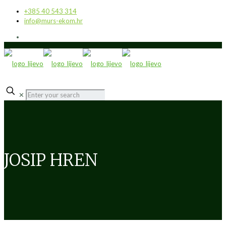
+385 40 543 314
info@murs-ekom.hr
✕
JOSIP HREN