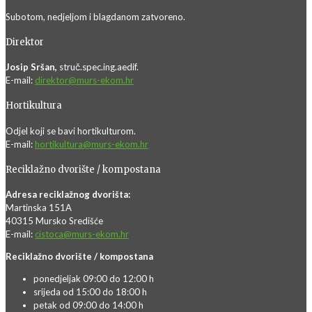
Subotom, nedjeljom i blagdanom zatvoreno.
Direktor
Josip Sršan,
struč.spec.ing.aedif.
E-mail:
direktor@murs-ekom.hr
Hortikultura
Odjel koji se bavi hortikulturom.
E-mail:
hortikultura@murs-ekom.hr
Reciklažno dvorište / kompostana
Adresa reciklažnog dvorišta:
Martinska 151A
40315 Mursko Središće
E-mail:
cistoca@murs-ekom.hr
Reciklažno dvorište / kompostana
ponedjeljak 09:00 do 12:00 h
srijeda od 15:00 do 18:00 h
petak od 09:00 do 14:00 h