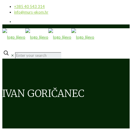
+385 40 543 314
info@murs-ekom.hr
✕
IVAN GORIČANEC