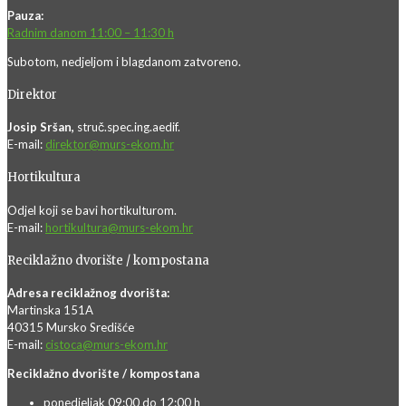
Pauza:
Radnim danom 11:00 – 11:30 h
Subotom, nedjeljom i blagdanom zatvoreno.
Direktor
Josip Sršan,
struč.spec.ing.aedif.
E-mail:
direktor@murs-ekom.hr
Hortikultura
Odjel koji se bavi hortikulturom.
E-mail:
hortikultura@murs-ekom.hr
Reciklažno dvorište / kompostana
Adresa reciklažnog dvorišta:
Martinska 151A
40315 Mursko Središće
E-mail:
cistoca@murs-ekom.hr
Reciklažno dvorište / kompostana
ponedjeljak 09:00 do 12:00 h