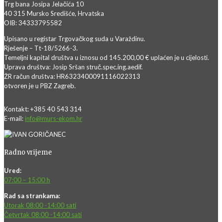
Trg bana Josipa Jelačića 10
40 315 Mursko Središće, Hrvatska
OIB: 34333795582
Upisano u registar Trgovačkog suda u Varaždinu.
Rješenje – Tt-18/5266-3.
Temeljni kapital društva u iznosu od 145.200,00 € uplaćen je u cijelosti.
Uprava društva: Josip Sršan struč.spec.ing.aedif.
ŽR račun društva: HR6323400091116022313
otvoren je u PBZ Zagreb.
Kontakt: +385 40 543 314
E-mail:
info@murs-ekom.hr
Radno vrijeme
Ured:
07:00 – 15:00 h
Rad sa strankama:
Utorak 08:00 -14:00 sati
Četvrtak 08:00 -14:00 sati