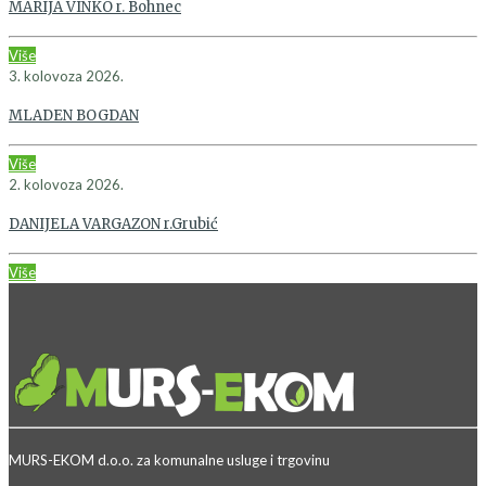
MARIJA VINKO r. Bohnec
Više
3. kolovoza 2026.
MLADEN BOGDAN
Više
2. kolovoza 2026.
DANIJELA VARGAZON r.Grubić
Više
MURS-EKOM d.o.o. za komunalne usluge i trgovinu