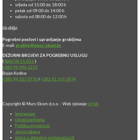
srijeda od 15:00 do 18:00 h
petak od 09:00 do 14:00 h
subota od 08:00 do 12:00 h
Groblje
Pogrebni poslovi i upravljanje grobljima
E-mail:
groblje@murs-ekom.hr
DEŽURNI BROJEVI ZA POGREBNU USLUGU
(
NAKON 15:00 h
)
+385 99 496 3215
Bojan Kodba:
+385 99 337 0770
/
+385 91 555 3974
Copyright © Murs-Ekom d.o.o. - Web rješenje:
InTeh
Impressum
Uvjeti korištenja
Politika privatnosti
Javna nabava
Izjava o digitalnoj pristupačnosti