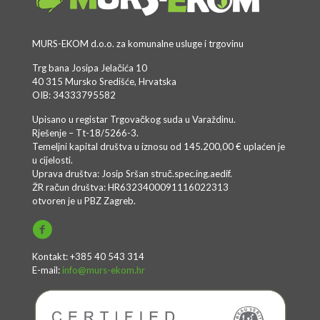
MURS-EKOM d.o.o. za komunalne usluge i trgovinu
Trg bana Josipa Jelačića 10
40 315 Mursko Središće, Hrvatska
OIB: 34333795582
Upisano u registar Trgovačkog suda u Varaždinu.
Rješenje – Tt-18/5266-3.
Temeljni kapital društva u iznosu od 145.200,00 € uplaćen je
u cijelosti.
Uprava društva: Josip Sršan struč.spec.ing.aedif.
ŽR račun društva: HR6323400091116022313
otvoren je u PBZ Zagreb.
Kontakt: +385 40 543 314
E-mail:
info@murs-ekom.hr