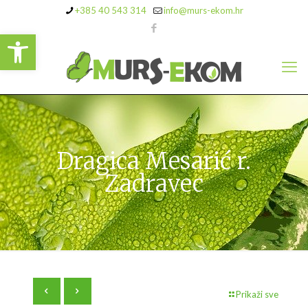
+385 40 543 314
info@murs-ekom.hr
Open toolbar
Dragica Mesarić r.
Zadravec
Prikaži sve