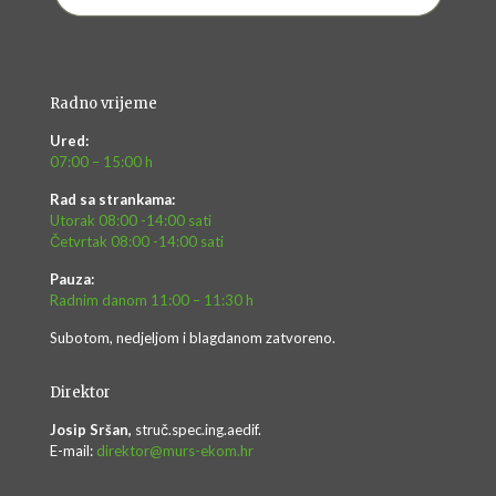
Radno vrijeme
Ured:
07:00 – 15:00 h
Rad sa strankama:
Utorak 08:00 -14:00 sati
Četvrtak 08:00 -14:00 sati
Pauza:
Radnim danom 11:00 – 11:30 h
Subotom, nedjeljom i blagdanom zatvoreno.
Direktor
Josip Sršan,
struč.spec.ing.aedif.
E-mail:
direktor@murs-ekom.hr