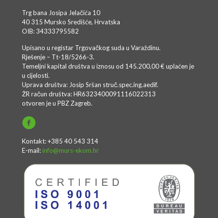
Trg bana Josipa Jelačića 10
40 315 Mursko Središće, Hrvatska
OIB: 34333795582
Upisano u registar Trgovačkog suda u Varaždinu.
Rješenje – Tt-18/5266-3.
Temeljni kapital društva u iznosu od 145.200,00 € uplaćen je
u cijelosti.
Uprava društva: Josip Sršan struč.spec.ing.aedif.
ŽR račun društva: HR6323400091116022313
otvoren je u PBZ Zagreb.
Kontakt: +385 40 543 314
E-mail:
info@murs-ekom.hr