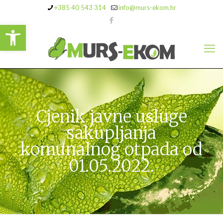
+385 40 543 314
info@murs-ekom.hr
Open toolbar
Cjenik javne usluge
sakupljanja
komunalnog otpada od
01.05.2022.