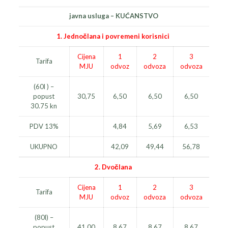
javna usluga – KUĆANSTVO
1. Jednočlana i povremeni korisnici
Cijena
1
2
3
Tarifa
MJU
odvoz
odvoza
odvoza
(60l ) –
popust
30,75
6,50
6,50
6,50
30.75 kn
PDV 13%
4,84
5,69
6,53
UKUPNO
42,09
49,44
56,78
2. Dvočlana
Cijena
1
2
3
Tarifa
MJU
odvoz
odvoza
odvoza
(80l) –
popust
41,00
8,67
8,67
8,67