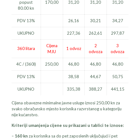
popust
170,00
31,20
31,20
31,20
80.00 kn
PDV 13%
26,16
30,21
34,27
UKUPNO
227,36
262,61
297,87
Cijena
2
3
360 litara
1 odvoz
MJU
odvoza
odvoza
4C / (360l)
250,00
46,80
46,80
46,80
PDV 13%
38,58
44,67
50,75
UKUPNO
335,38
388,27
441,15
Cijena obavezne minimalne javne usluge iznosi 250,00 kn za
svako obračunsko mjesto korisnika razvrstanog u kategoriju
nije kućanstvo.
Kriteriji umanjenja cijene su prikazani u tablici te iznose:
–
160 kn
za korisnika sa do pet zaposlenih uključujući i pet