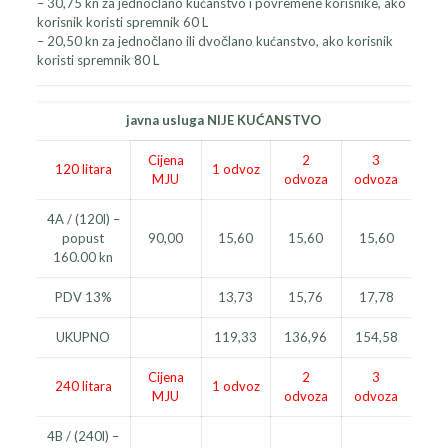
– 30,75 kn za jednočlano kućanstvo i povremene korisnike, ako
korisnik koristi spremnik 60 L
– 20,50 kn za jednočlano ili dvočlano kućanstvo, ako korisnik
koristi spremnik 80 L
javna usluga NIJE KUĆANSTVO
Cijena
2
3
120 litara
1 odvoz
MJU
odvoza
odvoza
4A / (120l) –
popust
90,00
15,60
15,60
15,60
160.00 kn
PDV 13%
13,73
15,76
17,78
UKUPNO
119,33
136,96
154,58
Cijena
2
3
240 litara
1 odvoz
MJU
odvoza
odvoza
4B / (240l) –