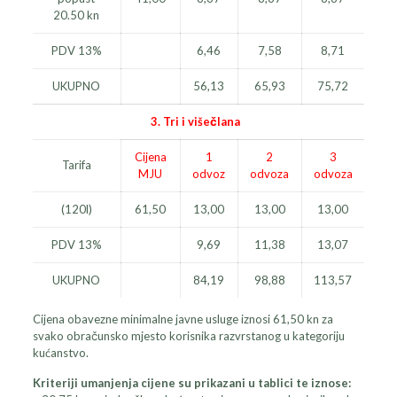
20.50 kn
PDV 13%
6,46
7,58
8,71
UKUPNO
56,13
65,93
75,72
3. Tri i višečlana
Cijena
1
2
3
Tarifa
MJU
odvoz
odvoza
odvoza
(120l)
61,50
13,00
13,00
13,00
PDV 13%
9,69
11,38
13,07
UKUPNO
84,19
98,88
113,57
Cijena obavezne minimalne javne usluge iznosi 61,50 kn za
svako obračunsko mjesto korisnika razvrstanog u kategoriju
kućanstvo.
Kriteriji umanjenja cijene su prikazani u tablici te iznose: