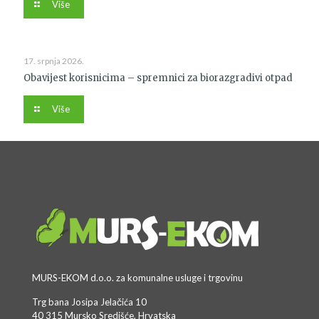
Više
17. srpnja 2026.
Obavijest korisnicima – spremnici za biorazgradivi otpad
Više
MURS-EKOM d.o.o. za komunalne usluge i trgovinu
Trg bana Josipa Jelačića 10
40 315 Mursko Središće, Hrvatska