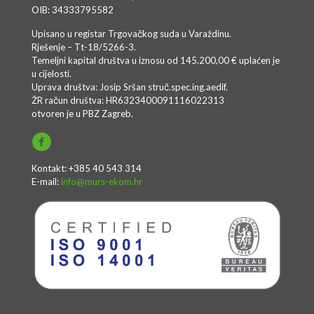
OIB: 34333795582
Upisano u registar Trgovačkog suda u Varaždinu.
Rješenje – Tt-18/5266-3.
Temeljni kapital društva u iznosu od 145.200,00 € uplaćen je
u cijelosti.
Uprava društva: Josip Sršan struč.spec.ing.aedif.
ŽR račun društva: HR6323400091116022313
otvoren je u PBZ Zagreb.
Kontakt: +385 40 543 314
E-mail:
info@murs-ekom.hr