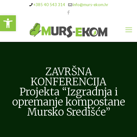
+385 40 543 314
info@murs-ekom.hr
Open toolbar
ZAVRŠNA
KONFERENCIJA
Projekta “Izgradnja i
opremanje kompostane
Mursko Središće”