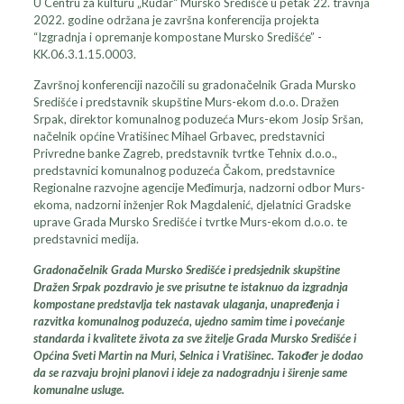
U Centru za kulturu „Rudar“ Mursko Središće u petak 22. travnja
2022. godine održana je završna konferencija projekta
“Izgradnja i opremanje kompostane Mursko Središće” -
KK.06.3.1.15.0003.
Završnoj konferenciji nazočili su gradonačelnik Grada Mursko
Središće i predstavnik skupštine Murs-ekom d.o.o. Dražen
Srpak, direktor komunalnog poduzeća Murs-ekom Josip Sršan,
načelnik općine Vratišinec Mihael Grbavec, predstavnici
Privredne banke Zagreb, predstavnik tvrtke Tehnix d.o.o.,
predstavnici komunalnog poduzeća Čakom, predstavnice
Regionalne razvojne agencije Međimurja, nadzorni odbor Murs-
ekoma, nadzorni inženjer Rok Magdalenić, djelatnici Gradske
uprave Grada Mursko Središće i tvrtke Murs-ekom d.o.o. te
predstavnici medija.
Gradonačelnik Grada Mursko Središće i predsjednik skupštine
Dražen Srpak pozdravio je sve prisutne te istaknuo da izgradnja
kompostane predstavlja tek nastavak ulaganja, unapređenja i
razvitka komunalnog poduzeća, ujedno samim time i povećanje
standarda i kvalitete života za sve žitelje Grada Mursko Središće i
Općina Sveti Martin na Muri, Selnica i Vratišinec. Također je dodao
da se razvaju brojni planovi i ideje za nadogradnju i širenje same
komunalne usluge.