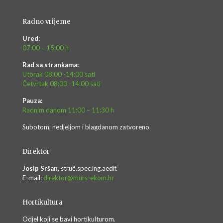
Radno vrijeme
Ured:
07:00 – 15:00 h
Rad sa strankama:
Utorak 08:00 -14:00 sati
Četvrtak 08:00 -14:00 sati
Pauza:
Radnim danom 11:00 – 11:30 h
Subotom, nedjeljom i blagdanom zatvoreno.
Direktor
Josip Sršan,
struč.spec.ing.aedif.
E-mail:
direktor@murs-ekom.hr
Hortikultura
Odjel koji se bavi hortikulturom.