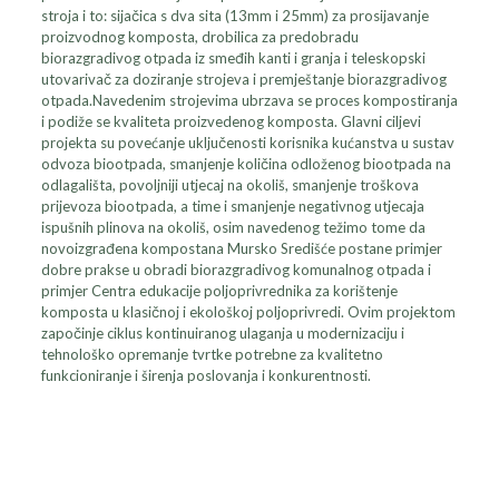
stroja i to: sijačica s dva sita (13mm i 25mm) za prosijavanje
proizvodnog komposta, drobilica za predobradu
biorazgradivog otpada iz smeđih kanti i granja i teleskopski
utovarivač za doziranje strojeva i premještanje biorazgradivog
otpada.Navedenim strojevima ubrzava se proces kompostiranja
i podiže se kvaliteta proizvedenog komposta. Glavni ciljevi
projekta su povećanje uključenosti korisnika kućanstva u sustav
odvoza biootpada, smanjenje količina odloženog biootpada na
odlagališta, povoljniji utjecaj na okoliš, smanjenje troškova
prijevoza biootpada, a time i smanjenje negativnog utjecaja
ispušnih plinova na okoliš, osim navedenog težimo tome da
novoizgrađena kompostana Mursko Središće postane primjer
dobre prakse u obradi biorazgradivog komunalnog otpada i
primjer Centra edukacije poljoprivrednika za korištenje
komposta u klasičnoj i ekološkoj poljoprivredi. Ovim projektom
započinje ciklus kontinuiranog ulaganja u modernizaciju i
tehnološko opremanje tvrtke potrebne za kvalitetno
funkcioniranje i širenja poslovanja i konkurentnosti.