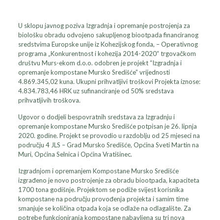
U sklopu javnog poziva Izgradnja i opremanje postrojenja za
biološku obradu odvojeno sakupljenog biootpada financiranog
sredstvima Europske unije iz Kohezijskog fonda, – Operativnog
programa „Konkurentnost i kohezija 2014-2020“ trgovačkom
društvu Murs-ekom d.o.o. odobren je projekt “Izgradnja i
opremanje kompostane Mursko Središće” vrijednosti
4.869.345,02 kuna. Ukupni prihvatljivi troškovi Projekta iznose:
4.834.783,46 HRK uz sufinanciranje od 50% sredstava
prihvatljivih troškova.
Ugovor o dodjeli bespovratnih sredstava za Izgradnju i
opremanje kompostane Mursko Središće potpisan je 26. lipnja
2020. godine. Projekt se provodio u razdoblju od 25 mjeseci na
području 4 JLS – Grad Mursko Središće, Općina Sveti Martin na
Muri, Općina Selnica i Općina Vratišinec.
Izgradnjom i opremanjem Kompostane Mursko Središće
izgrađeno je novo postrojenje za obradu biootpada, kapaciteta
1700 tona godišnje. Projektom se podiže svijest korisnika
kompostane na području provođenja projekta i samim time
smanjuje se količina otpada koja se odlaže na odlagalište. Za
potrebe funkcioniranja kompostane nabavljena su tri nova