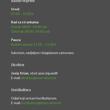
Radno vrijeme
Ured:
07:00 – 15:00 h
Rad sa strankama:
Utorak 08:00 -14:00 sati
Četvrtak 08:00 -14:00 sati
Pauza:
Radnim danom 11:00 – 11:30 h
Subotom, nedjeljom i blagdanom zatvoreno.
Direktor
Josip Sršan,
struč.spec.ing.aedif.
E-mail:
direktor@murs-ekom.hr
Hortikultura
Odjel koji se bavi hortikulturom.
E-mail:
hortikultura@murs-ekom.hr