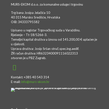
MURS-EKOM d.o.o. za komunalne usluge i trgovinu
Trg bana Josipa Jelačića 10
40 315 Mursko Središće, Hrvatska
OIB: 34333795582
Upisano u registar Trgovačkog suda u Varaždinu.
Rješenje – Tt-18/5266-3.
Temeljni kapital društva u iznosu od 145.200,00 € uplaćen je
u cijelosti.
Uprava društva: Josip Sršan struč.spec.ing.aedif.
ŽR račun društva: HR6323400091116022313
otvoren je u PBZ Zagreb.
Kontakt: +385 40 543 314
E-mail:
info@murs-ekom.hr