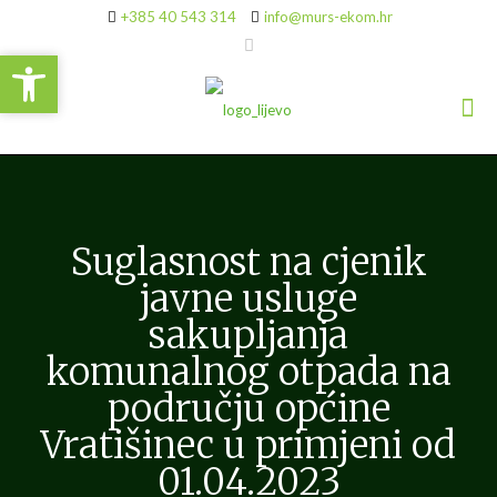
+385 40 543 314
info@murs-ekom.hr
Open toolbar
Open toolbar
Suglasnost na cjenik
javne usluge
sakupljanja
komunalnog otpada na
području općine
Vratišinec u primjeni od
01.04.2023