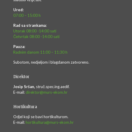
Ured:
07:00 – 15:00 h
Rad sa strankama:
Utorak 08:00 -14:00 sati
Četvrtak 08:00 -14:00 sati
Pauza:
Radnim danom 11:00 – 11:30 h
Subotom, nedjeljom i blagdanom zatvoreno.
Direktor
Josip Sršan,
struč.spec.ing.aedif.
E-mail:
direktor@murs-ekom.hr
Hortikultura
Odjel koji se bavi hortikulturom.
E-mail:
hortikultura@murs-ekom.hr