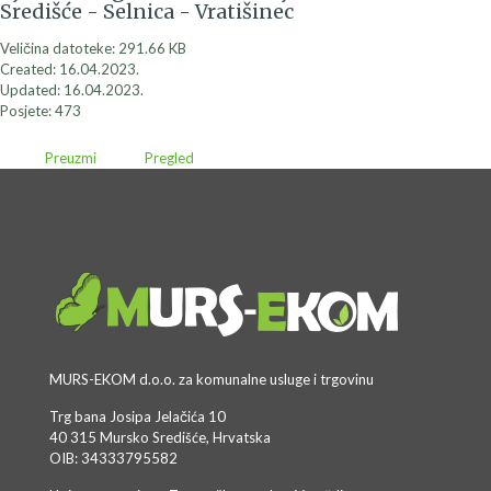
Središće - Selnica - Vratišinec
Veličina datoteke: 291.66 KB
Created: 16.04.2023.
Updated: 16.04.2023.
Posjete: 473
Preuzmi
Pregled
MURS-EKOM d.o.o. za komunalne usluge i trgovinu
Trg bana Josipa Jelačića 10
40 315 Mursko Središće, Hrvatska
OIB: 34333795582