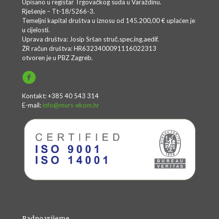
Upisano u registar Trgovačkog suda u Varaždinu.
Rješenje – Tt-18/5266-3.
Temeljni kapital društva u iznosu od 145.200,00 € uplaćen je
u cijelosti.
Uprava društva: Josip Sršan struč.spec.ing.aedif.
ŽR račun društva: HR6323400091116022313
otvoren je u PBZ Zagreb.
Kontakt: +385 40 543 314
E-mail:
info@murs-ekom.hr
Radno vrijeme