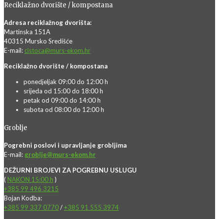
Reciklažno dvorište / kompostana
Adresa reciklažnog dvorišta:
Martinska 151A
40315 Mursko Središće
E-mail:
cistoca@murs-ekom.hr
Reciklažno dvorište / kompostana
ponedjeljak 09:00 do 12:00 h
srijeda od 15:00 do 18:00 h
petak od 09:00 do 14:00 h
subota od 08:00 do 12:00 h
Groblje
Pogrebni poslovi i upravljanje grobljima
E-mail:
groblje@murs-ekom.hr
DEŽURNI BROJEVI ZA POGREBNU USLUGU
(
NAKON 15:00 h
)
+385 99 496 3215
Bojan Kodba:
+385 99 337 0770
/
+385 91 555 3974