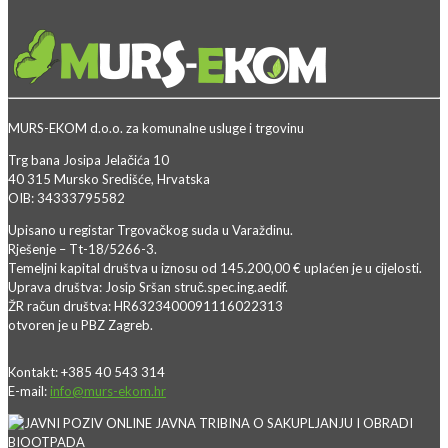
MURS-EKOM d.o.o. za komunalne usluge i trgovinu
Trg bana Josipa Jelačića 10
40 315 Mursko Središće, Hrvatska
OIB: 34333795582
Upisano u registar Trgovačkog suda u Varaždinu.
Rješenje – Tt-18/5266-3.
Temeljni kapital društva u iznosu od 145.200,00 € uplaćen je u cijelosti.
Uprava društva: Josip Sršan struč.spec.ing.aedif.
ŽR račun društva: HR6323400091116022313
otvoren je u PBZ Zagreb.
Kontakt: +385 40 543 314
E-mail:
info@murs-ekom.hr