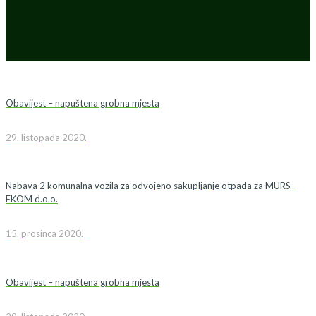
Obavijest – napuštena grobna mjesta
29. listopada 2020.
Nabava 2 komunalna vozila za odvojeno sakupljanje otpada za MURS-
EKOM d.o.o.
15. prosinca 2020.
Obavijest – napuštena grobna mjesta