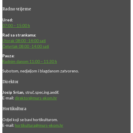
Radno vrijeme
Ured:
07:00 – 15:00 h
Rad sa strankama:
Utorak 08:00 -14:00 sati
Četvrtak 08:00 -14:00 sati
Pauza:
Radnim danom 11:00 – 11:30 h
Subotom, nedjeljom i blagdanom zatvoreno.
Direktor
Josip Sršan,
struč.spec.ing.aedif.
E-mail:
direktor@murs-ekom.hr
Hortikultura
Odjel koji se bavi hortikulturom.
E-mail:
hortikultura@murs-ekom.hr