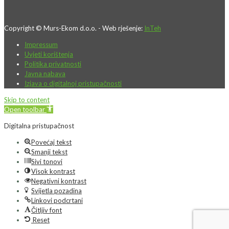
Copyright © Murs-Ekom d.o.o. - Web rješenje:
InTeh
Impressum
Uvjeti korištenja
Politika privatnosti
Javna nabava
Izjava o digitalnoj pristupačnosti
Skip to content
Open toolbar
Digitalna pristupačnost
Povećaj tekst
Smanji tekst
Sivi tonovi
Visok kontrast
Negativni kontrast
Svijetla pozadina
Linkovi podcrtani
Čitljiv font
Reset