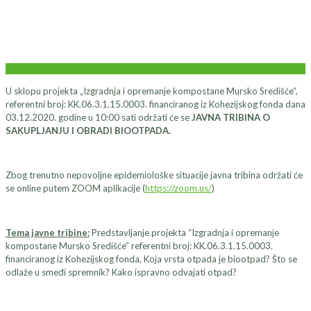
U sklopu projekta „Izgradnja i opremanje kompostane Mursko Središće“,
referentni broj: KK.06.3.1.15.0003. financiranog iz Kohezijskog fonda dana
03.12.2020. godine u 10:00 sati održati će se
JAVNA TRIBINA O
SAKUPLJANJU I OBRADI BIOOTPADA.
Zbog trenutno nepovoljne epidemiološke situacije javna tribina održati će
se online putem ZOOM aplikacije (
https://zoom.us/
)
Tema javne tribine:
Predstavljanje projekta “Izgradnja i opremanje
kompostane Mursko Središće” referentni broj: KK.06.3.1.15.0003.
financiranog iz Kohezijskog fonda, Koja vrsta otpada je biootpad? Što se
odlaže u smeđi spremnik? Kako ispravno odvajati otpad?