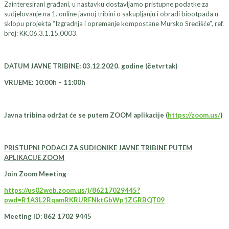
Zainteresirani građani, u nastavku dostavljamo pristupne podatke za
sudjelovanje na 1. online javnoj tribini o sakupljanju i obradi biootpada u
sklopu projekta “Izgradnja i opremanje kompostane Mursko Središće”, ref.
broj: KK.06.3.1.15.0003.
DATUM JAVNE TRIBINE: 03.12.2020. godine (četvrtak)
VRIJEME: 10:00h – 11:00h
Javna tribina održat će se putem ZOOM aplikacije (
https://zoom.us/
)
PRISTUPNI PODACI ZA SUDIONIKE JAVNE TRIBINE PUTEM
APLIKACIJE ZOOM
Join Zoom Meeting
https://us02web.zoom.us/j/86217029445?
pwd=R1A3L2RqamRKRURFNktGbWp1ZGRBQT09
Meeting ID: 862 1702 9445