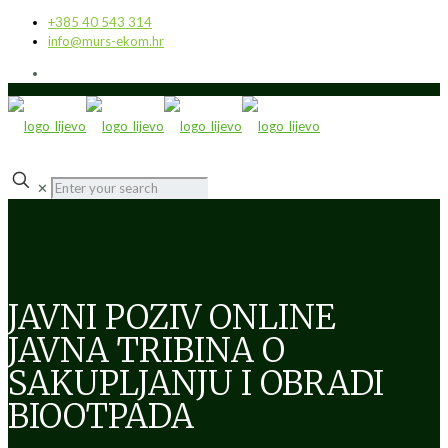
+385 40 543 314
info@murs-ekom.hr
✕
JAVNI POZIV ONLINE
JAVNA TRIBINA O
SAKUPLJANJU I OBRADI
BIOOTPADA