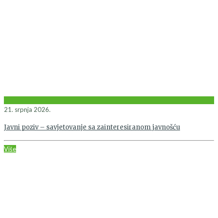
21. srpnja 2026.
Javni poziv – savjetovanje sa zainteresiranom javnošću
Više